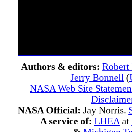
Authors & editors:
Robert
Jerry Bonnell
(
NASA Web Site Statement
Disclaime
NASA Official:
Jay Norris.
A service of:
LHEA
at