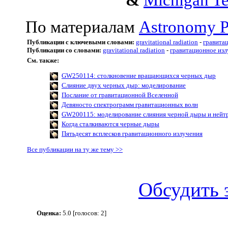
&
Michigan Te
По материалам
Astronomy P
Публикации с ключевыми словами:
gravitational radiation
-
гравита
Публикации со словами:
gravitational radiation
-
гравитационное изл
См. также:
GW250114: столкновение вращающихся черных дыр
Слияние двух черных дыр: моделирование
Послание от гравитационной Вселенной
Девяносто спектрограмм гравитационных волн
GW200115: моделирование слияния черной дыры и нейт
Когда сталкиваются черные дыры
Пятьдесят всплесков гравитационного излучения
Все публикации на ту же тему >>
Обсудить 
Оценка:
5.0 [голосов: 2]