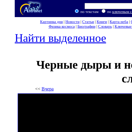
по текстам
по
ключевым с
Картинка дня
|
Новости
|
Статьи
|
Книги
|
Карта неба
|
Физика космоса
|
Биографии
|
Словарь
|
Ключевые 
Найти выделенное
Черные дыры и н
с
<<
Вчера