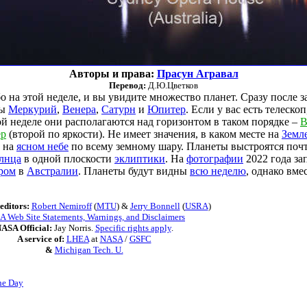
Авторы и права:
Прасун Агравал
Перевод:
Д.Ю.Цветков
 на этой неделе, и вы увидите множество планет. Сразу после 
ты
Меркурий
,
Венера
,
Сатурн
и
Юпитер
. Если у вас есть телеско
той неделе они располагаются над горизонтом в таком порядке –
В
р
(второй по яркости). Не имеет значения, в каком месте на
Земл
 на
ясном небе
по всему земному шару. Планеты выстроятся поч
лнца
в одной плоскости
эклиптики
. На
фотографии
2022 года за
ром
в
Австралии
. Планеты будут видны
всю неделю
, однако вме
editors:
Robert Nemiroff
(
MTU
) &
Jerry Bonnell
(
USRA
)
 Web Site Statements, Warnings, and Disclaimers
ASA Official:
Jay Norris.
Specific rights apply
.
A service of:
LHEA
at
NASA
/
GSFC
&
Michigan Tech. U.
he Day