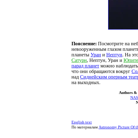
Пояснение:
Посмотрите на небо
невооруженным глазом плане
планеты
Уран
и
Нептун
. На э
Сатурн
, Нептун, Уран и
Юпите
парад планет
можно наблюдать
что они обращаются вокруг
Со
над
Сиднейским оперным теат
на выходных.
Authors & 
NASA
N
English text
По материалам
Astronomy Picture Of t