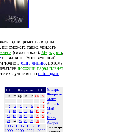
заката одновременно видны
п, вы сможете также увидеть
енера
(самая яркая),
Меркурий
,
е
вы живете. Этот вечерний
ти точно в
одну линию
, потому
печатлен
похожий парад планет
сте их лучше всего
наблюдать
Январь
<<
>>
Февраль
Февраль
Пн
Вт
Ср
Чт
Пт
Сб
Вс
Март
1
Апрель
2
3
4
5
6
7
8
Май
9
10
11
12
13
14
15
Июнь
16
17
18
19
20
21
22
Июль
23
24
25
26
27
28
Август
1995
1996
1997
1998
Сентябрь
1999
2000
2001
2002
Октябрь