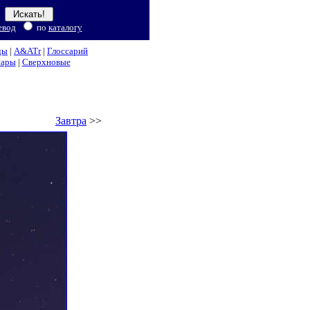
евод
по
каталогу
ды
|
A&ATr
|
Глоссарий
нары
|
Сверхновые
Завтра
>>