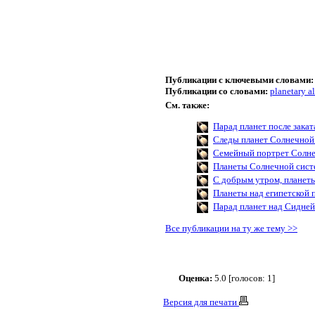
Публикации с ключевыми словами:
Публикации со словами:
planetary a
См. также:
Парад планет после закат
Следы планет Солнечной
Семейный портрет Солн
Планеты Солнечной сис
С добрым утром, планет
Планеты над египетской
Парад планет над Сидне
Все публикации на ту же тему >>
Оценка:
5.0 [голосов: 1]
Версия для печати