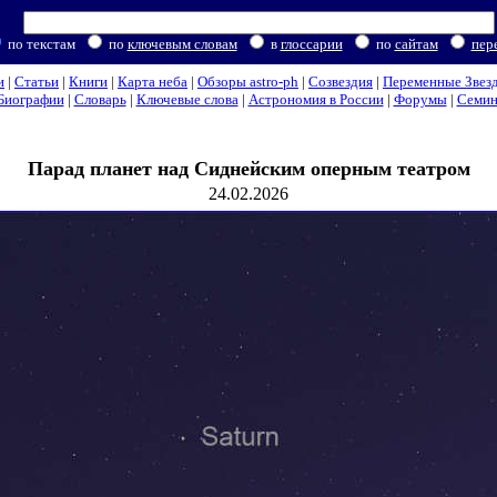
по текстам
по
ключевым словам
в
глоссарии
по
сайтам
пер
и
|
Статьи
|
Книги
|
Карта неба
|
Обзоры astro-ph
|
Созвездия
|
Переменные Звез
Биографии
|
Словарь
|
Ключевые слова
|
Астрономия в России
|
Форумы
|
Семи
Парад планет над Сиднейским оперным театром
24.02.2026