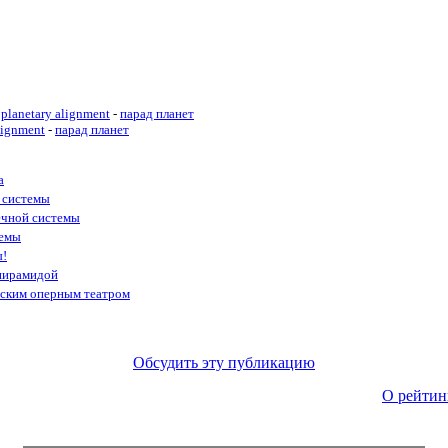
planetary alignment
-
парад планет
lignment
-
парад планет
а
 системы
ечной системы
темы
ы!
 пирамидой
йским оперным театром
Обсудить эту публикацию
О рейтин