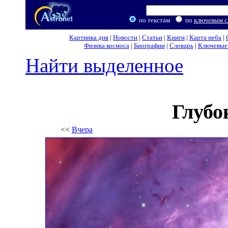
по текстам
по
ключевым с
Картинка дня
|
Новости
|
Статьи
|
Книги
|
Карта неба
|
Физика космоса
|
Биографии
|
Словарь
|
Ключевые 
Найти выделенное
Глубо
<<
Вчера