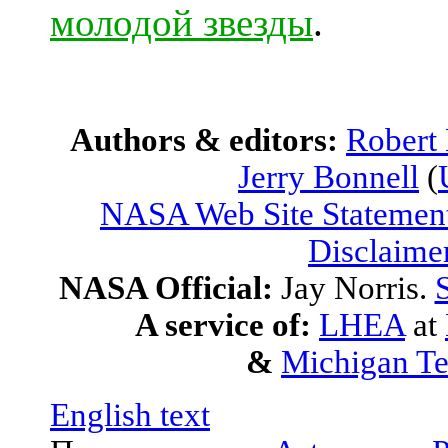
молодой звезды
.
Authors & editors:
Robert
Jerry Bonnell
(
NASA Web Site Statement
Disclaime
NASA Official:
Jay Norris.
S
A service of:
LHEA
at
&
Michigan Te
English text