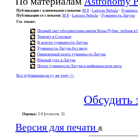
По материалам
Astronomy P
Публикации с ключевыми словами:
M 8
-
Lagoon Nebula
-
Туманнос
Публикации со словами:
M 8
-
Lagoon Nebula
-
Туманность Лагуна
См. также:
Первый свет обсерватории имени Веры Рубин: пейзаж в 
Триплет в Стрельце
В центре туманности Лагуна
Туманность Лагуна без звезд
Оживленный центр туманности Лагуна
Южный утес в Лагуне
Центр туманности Лагуна в инфракрасном свете
Все публикации на ту же тему >>
Обсудить 
Оценка:
5.0 [голосов: 3]
Версия для печати