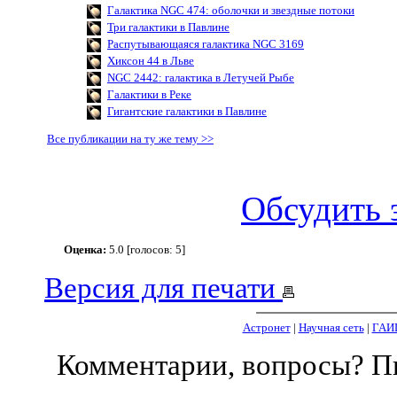
Галактика NGC 474: оболочки и звездные потоки
Три галактики в Павлине
Распутывающаяся галактика NGC 3169
Хиксон 44 в Льве
NGC 2442: галактика в Летучей Рыбе
Галактики в Реке
Гигантские галактики в Павлине
Все публикации на ту же тему >>
Обсудить 
Оценка:
5.0 [голосов: 5]
Версия для печати
Астронет
|
Научная сеть
|
ГАИ
Комментарии, вопросы? 