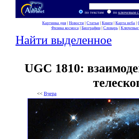
по текстам
по
ключевым с
Картинка дня
|
Новости
|
Статьи
|
Книги
|
Карта неба
|
Физика космоса
|
Биографии
|
Словарь
|
Ключевые 
Найти выделенное
UGC 1810: взаимод
телеско
<<
Вчера