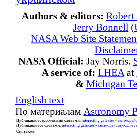
Authors & editors:
Robert
Jerry Bonnell
(
NASA Web Site Statement
Disclaime
NASA Official:
Jay Norris.
A service of:
LHEA
at
&
Michigan Te
English text
По материалам
Astronomy P
Публикации с ключевыми словами:
interacting galaxies
-
взаимодей
Публикации со словами:
interacting galaxies
-
взаимодействующие г
См. также: