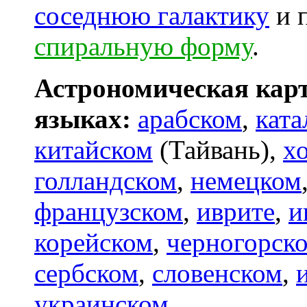
соседнюю галактику
и 
спиральную форму
.
Астрономическая карт
языках:
арабском
,
ката
китайском
(Тайвань),
х
голландском
,
немецком
французском
,
иврите
,
и
корейском
,
черногорск
сербском
,
словенском
,
украинском