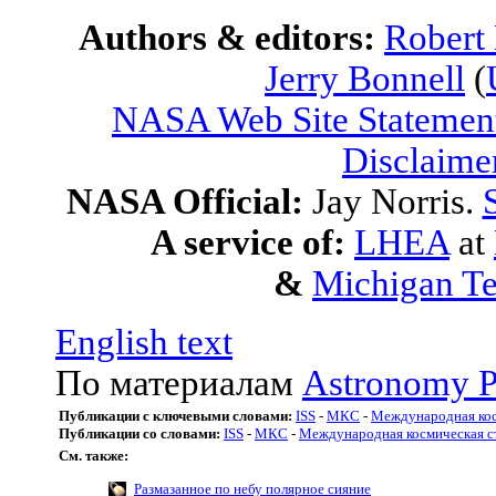
Authors & editors:
Robert
Jerry Bonnell
(
NASA Web Site Statement
Disclaime
NASA Official:
Jay Norris.
A service of:
LHEA
at
&
Michigan Te
English text
По материалам
Astronomy P
Публикации с ключевыми словами:
ISS
-
МКС
-
Международная кос
Публикации со словами:
ISS
-
МКС
-
Международная космическая с
См. также:
Размазанное по небу полярное сияние