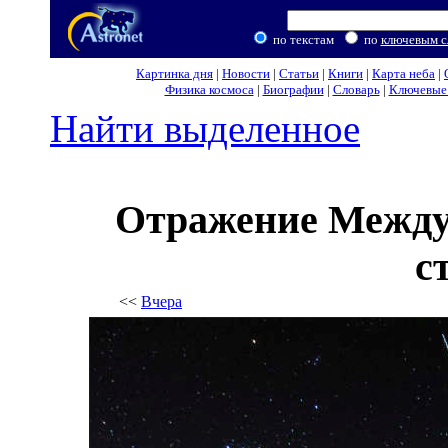
по текстам
по
ключевым с
Картинка дня
|
Новости
|
Статьи
|
Книги
|
Карта неба
|
Физика космоса
|
Биографии
|
Словарь
|
Ключевые 
Найти выделенное
Отражение Между
с
<<
Вчера