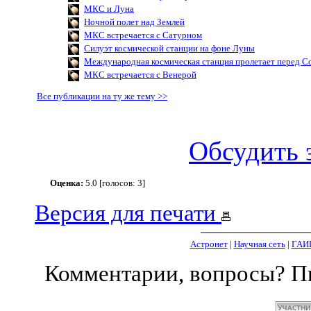
МКС и Луна
Ночной полет над Землей
МКС встречается с Сатурном
Силуэт космической станции на фоне Луны
Международная космическая станция пролетает перед С
МКС встречается с Венерой
Все публикации на ту же тему >>
Обсудить 
Оценка:
5.0 [голосов: 3]
Версия для печати
Астронет
|
Научная сеть
|
ГАИ
Комментарии, вопросы? 