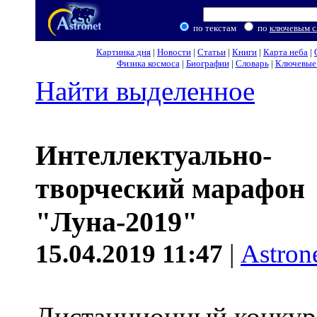
по текстам
по
ключевым с
Картинка дня
|
Новости
|
Статьи
|
Книги
|
Карта неба
|
Физика космоса
|
Биографии
|
Словарь
|
Ключевые 
Найти выделенное
Интеллектуально-
творческий марафон
"Луна-2019"
15.04.2019 11:47
|
Astron
Дистанционный конкурс