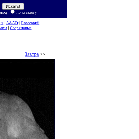
евод
по
каталогу
ды
|
A&ATr
|
Глоссарий
нары
|
Сверхновые
Завтра
>>