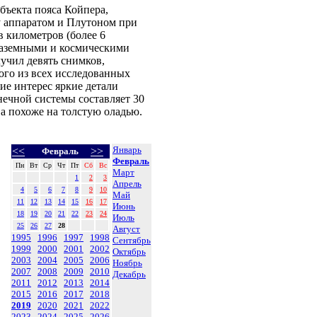
бъекта пояса Койпера,
у аппаратом и Плутоном при
в километров (более 6
наземными и космическими
лучил девять снимков,
ого из всех исследованных
ие интерес яркие детали
нечной системы составляет 30
, а похоже на толстую оладью.
Январь
<<
>>
Февраль
Февраль
Пн
Вт
Ср
Чт
Пт
Сб
Вс
Март
1
2
3
Апрель
4
5
6
7
8
9
10
Май
11
12
13
14
15
16
17
Июнь
18
19
20
21
22
23
24
Июль
25
26
27
28
Август
1995
1996
1997
1998
Сентябрь
1999
2000
2001
2002
Октябрь
2003
2004
2005
2006
Ноябрь
2007
2008
2009
2010
Декабрь
2011
2012
2013
2014
2015
2016
2017
2018
2019
2020
2021
2022
2023
2024
2025
2026