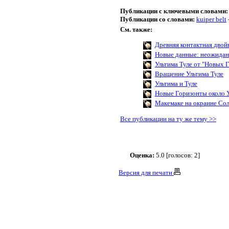
Публикации с ключевыми словами:
Публикации со словами:
kuiper belt
См. также:
Древняя контактная дво
Новые данные: неожиданн
Ультима Туле от "Новых 
Вращение Ультима Туле
Ультима и Туле
Новые Горизонты около У
Макемаке на окраине Со
Все публикации на ту же тему >>
Оценка:
5.0 [голосов: 2]
Версия для печати