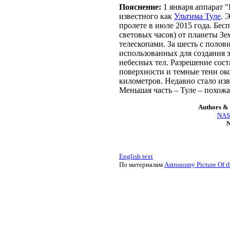
Пояснение:
1 января аппарат "
известного как
Ультима Туле
. 
пролете в июле 2015 года. Бес
световых часов) от планеты З
телескопами. За шесть с полов
использованных для создания 
небесных тел. Разрешение сост
поверхности и темные тени ок
километров. Недавно стало изв
Меньшая часть – Туле – похожа
Authors & 
NASA
N
English text
По материалам
Astronomy Picture Of t