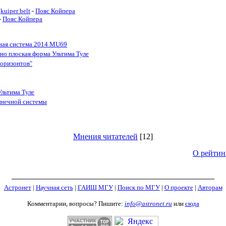
kuiper belt
-
Пояс Койпера
-
Пояс Койпера
йная система 2014 MU69
о плоская форма Ультима Туле
Горизонтов"
льтима Туле
лнечной системы
Мнения читателей
[12]
О рейтин
Астронет
|
Научная сеть
|
ГАИШ МГУ
|
Поиск по МГУ
|
О проекте
|
Авторам
Комментарии, вопросы? Пишите:
info@astronet.ru
или
сюда