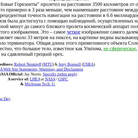
Новые Горизонты" пролетел на расстоянии 3500 километров от о
Это примерно в 3 раза меньше, чем наименьшее расстояние межд
прецедентная точность навигации на расстоянии в 6.6 миллиардо
емля была достигнута с помощью наблюдений, осуществленных 
иной минут до самого близкого пролета космический аппарат по
этого изображения. Это – самое
четкое
изображение самого далек
авляет около 33 метров на пиксел, на картинке видны вызывающ
оло терминатора. Общая длина этого примитивного объекта Сол
естно, что большое тело, известное как Ультима,
не сферическое
 на сдавленный грецкий орех.
editors:
Robert Nemiroff
(
MTU
) &
Jerry Bonnell
(
USRA
)
 Web Site Statements, Warnings, and Disclaimers
ASA Official:
Jay Norris.
Specific rights apply
.
A service of:
LHEA
at
NASA
/
GSFC
&
Michigan Tech. U.
he Day