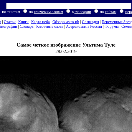
по текстам
по
ключевым словам
в
глоссарии
по
сайтам
пер
и
|
Статьи
|
Книги
|
Карта неба
|
Обзоры astro-ph
|
Созвездия
|
Переменные Звез
Биографии
|
Словарь
|
Ключевые слова
|
Астрономия в России
|
Форумы
|
Семи
Самое четкое изображение Ультима Туле
28.02.2019