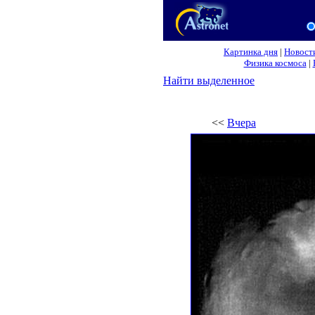
Картинка дня
|
Новост
Физика космоса
|
Найти выделенное
<<
Вчера