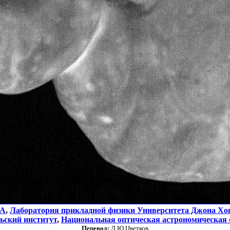
А
,
Лаборатория прикладной физики Университета Джона Хо
ьский институт
,
Национальная оптическая астрономическая 
Перевод:
Д.Ю.Цветков