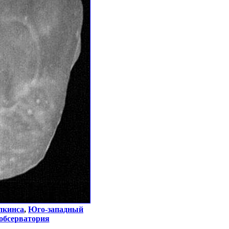
пкинса
,
Юго-западный
обсерватория