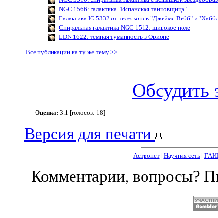
NGC 1566: галактика "Испанская танцовщица"
Галактика IC 5332 от телескопов "Джеймс Вебб" и "Хаббл
Спиральная галактика NGC 1512: широкое поле
LDN 1622: темная туманность в Орионе
Все публикации на ту же тему >>
Обсудить 
Оценка:
3.1 [голосов: 18]
Версия для печати
Астронет
|
Научная сеть
|
ГАИ
Комментарии, вопросы? 