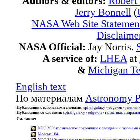
Authors & editors:
Robert
Jerry Bonnell
(
NASA Web Site Statement
Disclaime
NASA Official:
Jay Norris.
A service of:
LHEA
at
&
Michigan Te
English text
По материалам
Astronomy P
Публикации с ключевыми словами:
spiral galaxy
-
edge-on
-
галакти
Публикации со словами:
spiral galaxy
-
edge-on
-
галактика, спираль
См. также:
NGC 300: космическое сокровище с звездами и газовыми
Мессье 104
NGC 3310: спиральная галактика с вспышкой звездообра