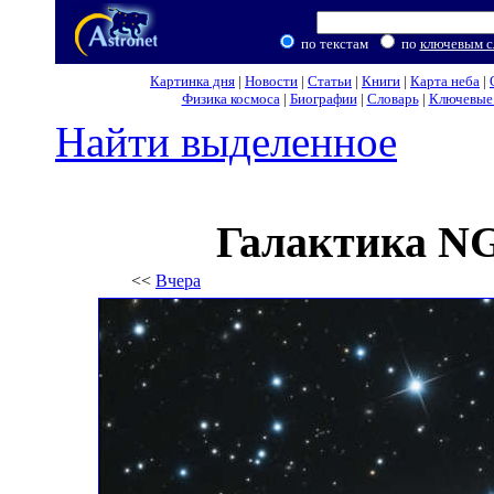
по текстам
по
ключевым с
Картинка дня
|
Новости
|
Статьи
|
Книги
|
Карта неба
|
Физика космоса
|
Биографии
|
Словарь
|
Ключевые 
Найти выделенное
Галактика NG
<<
Вчера