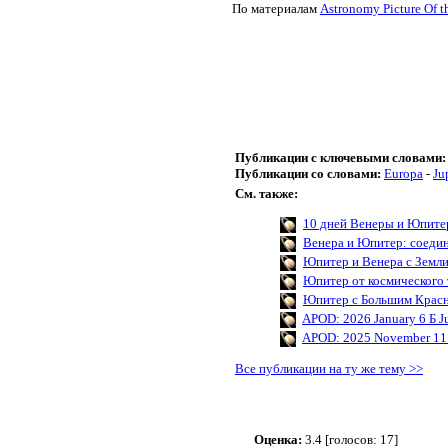
По материалам
Astronomy Picture Of t
Публикации с ключевыми словами:
Публикации со словами:
Europa
-
Ju
См. также:
10 дней Венеры и Юпите
Венера и Юпитер: соеди
Юпитер и Венера с Земл
Юпитер от космического 
Юпитер с Большим Крас
APOD: 2026 January 6 Б Ju
APOD: 2025 November 11 Б 
Все публикации на ту же тему >>
Оценка:
3.4 [голосов: 17]