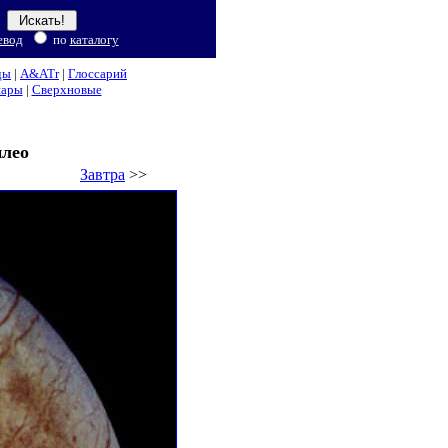
евод
по
каталогу
ды
|
A&ATr
|
Глоссарий
нары
|
Сверхновые
илео
Завтра
>>