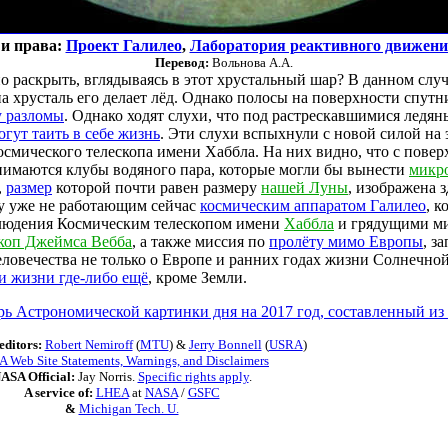
и права:
Проект Галилео
,
Лаборатория реактивного движен
Перевод:
Вольнова А.А.
 раскрыть, вглядываясь в этот хрустальный шар? В данном случ
на хрусталь его делает лёд. Однако полосы на поверхности спутни
у разломы
. Однако ходят слухи, что под растрескавшимися лед
огут таить в себе жизнь
. Эти слухи вспыхнули с новой силой на 
осмического телескопа имени Хаббла. На них видно, что с пове
нимаются клубы водяного пара, которые могли бы вынести
микр
,
размер
которой почти равен размеру
нашей Луны
, изображена 
ду уже не работающим сейчас
космическим аппаратом Галилео
, к
людения Космическим телескопом имени
Хаббла
и грядущими ми
коп Джеймса Вебба
, а также миссия по
пролёту мимо Европы
, з
ловечества не только о Европе и ранних годах жизни Солнечной
и жизни где-либо ещё
, кроме Земли.
рь Астрономической картинки дня на 2017 год, составленный и
editors:
Robert Nemiroff
(
MTU
) &
Jerry Bonnell
(
USRA
)
 Web Site Statements, Warnings, and Disclaimers
ASA Official:
Jay Norris.
Specific rights apply
.
A service of:
LHEA
at
NASA
/
GSFC
&
Michigan Tech. U.