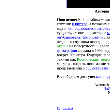
Авторы 
Пояснение:
Какие тайны можно
спутник
Юпитера
, а похожим 
ещё и
не поддающиеся ремонт
существуют океаны, которые
м
опубликованы фотографии
с К
ледяного спутника иногда под
океана
на поверхность. Европа
фотография
сделана в 1996 го
вокруг Юпитера. Будущие наб
такими как
Космический телес
могут расширить понимание че
представления о
существовани
В свободном доступе:
календа
Authors & 
NASA
N
English text