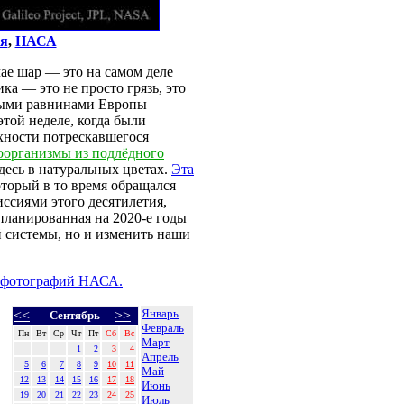
ия
,
НАСА
ае шар — это на самом деле
ка — это не просто грязь, это
яными равнинами Европы
этой неделе, когда были
рхности потрескавшегося
оорганизмы из подлёдного
здесь в натуральных цветах.
Эта
оторый в то время обращался
ссиями этого десятилетия,
апланированная на 2020-е годы
 системы, но и изменить наши
з фотографий НАСА.
Январь
<<
>>
Сентябрь
Февраль
Пн
Вт
Ср
Чт
Пт
Сб
Вс
Март
1
2
3
4
Апрель
5
6
7
8
9
10
11
Май
12
13
14
15
16
17
18
Июнь
19
20
21
22
23
24
25
Июль