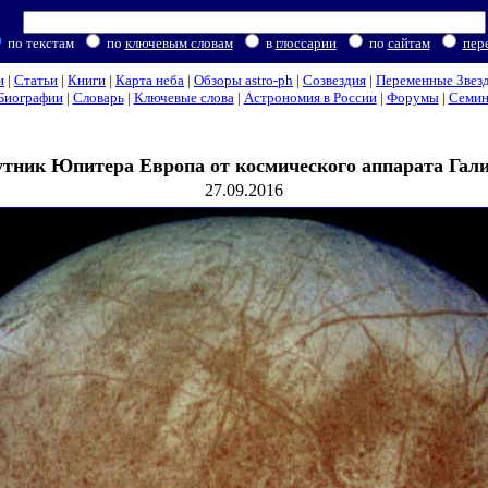
по текстам
по
ключевым словам
в
глоссарии
по
сайтам
пер
и
|
Статьи
|
Книги
|
Карта неба
|
Обзоры astro-ph
|
Созвездия
|
Переменные Звез
Биографии
|
Словарь
|
Ключевые слова
|
Астрономия в России
|
Форумы
|
Семи
тник Юпитера Европа от космического аппарата Гал
27.09.2016