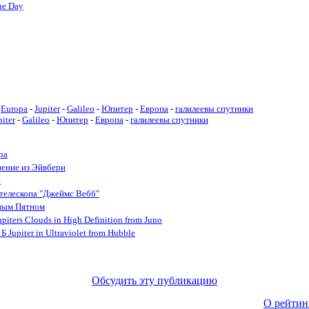
he Day
Europa
-
Jupiter
-
Galileo
-
Юпитер
-
Европа
-
галилеевы спутники
piter
-
Galileo
-
Юпитер
-
Европа
-
галилеевы спутники
ра
нение из Эйвбери
и
телескопа "Джеймс Вебб"
ным Пятном
piters Clouds in High Definition from Juno
Jupiter in Ultraviolet from Hubble
Обсудить эту публикацию
О рейтин