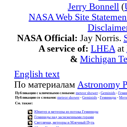
Jerry Bonnell
(
NASA Web Site Statement
Disclaime
NASA Official:
Jay Norris.
A service of:
LHEA
at
&
Michigan Te
English text
По материалам
Astronomy P
Публикации с ключевыми словами:
meteor shower
-
Geminids
-
Геми
Публикации со словами:
meteor shower
-
Geminids
-
Геминиды
-
Мете
См. также:
Юпитер и метеоры из потока Геминиды
Геминиды над заснеженными горами
Светлячки, метеоры и Млечный Путь