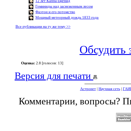
12 лет Каппа-Цигнид
Геминиды над заснеженным лесом
Фаэтон и его потомство
Мощный метеорный дождь 1833 года
Все публикации на ту же тему >>
Обсудить 
Оценка:
2.8 [голосов: 13]
Версия для печати
Астронет
|
Научная сеть
|
ГАИ
Комментарии, вопросы? 