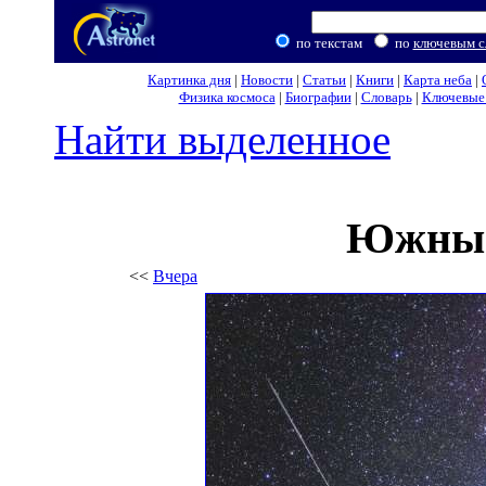
по текстам
по
ключевым с
Картинка дня
|
Новости
|
Статьи
|
Книги
|
Карта неба
|
Физика космоса
|
Биографии
|
Словарь
|
Ключевые 
Найти выделенное
Южные
<<
Вчера