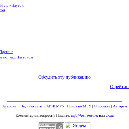
Pluto
-
Плутон
тон
 Плутоне
етают над Плутоном
Обсудить эту публикацию
О рейтин
Астронет
|
Научная сеть
|
ГАИШ МГУ
|
Поиск по МГУ
|
О проекте
|
Авторам
Комментарии, вопросы? Пишите:
info@astronet.ru
или
сюда