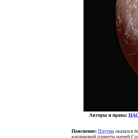
Авторы и права:
НА
Пояснение:
Плутон
оказался б
карликовой планеты нашей Со