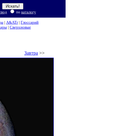
евод
по
каталогу
ды
|
A&ATr
|
Глоссарий
нары
|
Сверхновые
Завтра
>>