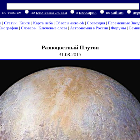
по текстам
по
ключевым словам
в
глоссарии
по
сайтам
пер
и
|
Статьи
|
Книги
|
Карта неба
|
Обзоры astro-ph
|
Созвездия
|
Переменные Звез
Биографии
|
Словарь
|
Ключевые слова
|
Астрономия в России
|
Форумы
|
Семи
Разноцветный Плутон
31.08.2015