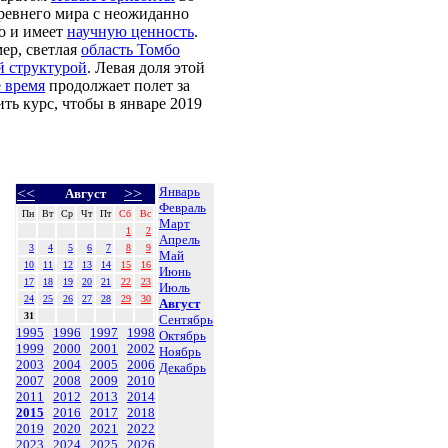
древнего мира с неожиданно
но и имеет
научную ценность
.
ер, светлая
область Томбо
й структурой
. Левая доля этой
е время
продолжает полет за
ть курс, чтобы в январе 2019
Январь
<<
>>
Август
Февраль
Пн
Вт
Ср
Чт
Пт
Сб
Вс
Март
1
2
Апрель
3
4
5
6
7
8
9
Май
10
11
12
13
14
15
16
Июнь
17
18
19
20
21
22
23
Июль
24
25
26
27
28
29
30
Август
31
Сентябрь
1995
1996
1997
1998
Октябрь
1999
2000
2001
2002
Ноябрь
2003
2004
2005
2006
Декабрь
2007
2008
2009
2010
2011
2012
2013
2014
2015
2016
2017
2018
2019
2020
2021
2022
2023
2024
2025
2026