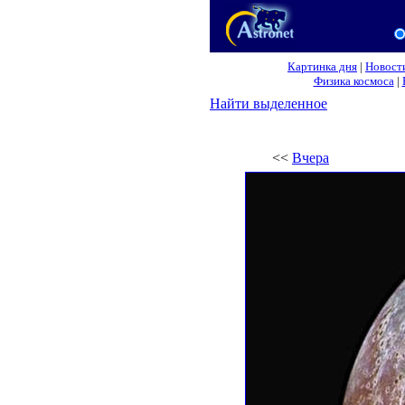
Картинка дня
|
Новост
Физика космоса
|
Найти выделенное
<<
Вчера