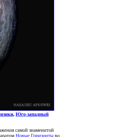
физики
,
Юго-западный
ражения самой знаменитой
паратом
Новые Горизонты
во