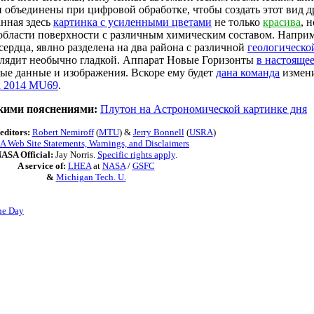
и объединены при цифровой обработке, чтобы создать этот вид 
нная здесь
картинка с усиленными цветами
не только
красива
, 
области поверхности с различным химическим составом. Наприм
ердца, явлно разделена на два района с различной
геологическо
лядит необычно гладкой. Аппарат Новые Горизонты
в настояще
ые данные и изображения. Вскоре ему будет
дана команда
измени
а 2014 MU69
.
ткими пояснениями:
Плутон на Астрономической картинке дня
editors:
Robert Nemiroff
(
MTU
) &
Jerry Bonnell
(
USRA
)
 Web Site Statements, Warnings, and Disclaimers
ASA Official:
Jay Norris.
Specific rights apply
.
A service of:
LHEA
at
NASA
/
GSFC
&
Michigan Tech. U.
he Day