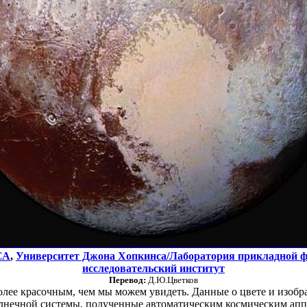
СА
,
Университет Джона Хопкинса/Лаборатория прикладной 
исследовательский институт
Перевод:
Д.Ю.Цветков
олее красочным, чем мы можем увидеть. Данные о цвете и изоб
лнечной системы, полученные автоматическим космическим ап