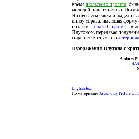
время
июльского пролета
, был
молодой поверхностью. Показа
На ней легко можно выделить 
внизу справа, имеющая форму с
области –
плато Спутник
– выг
Плутоном, передавая полученн
года пролететь около
астероид
Изображения Плутона с кра
Authors & 
NASA
N
English text
По материалам
Astronomy Picture Of t