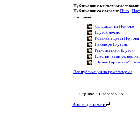
Публикации с ключевыми словами:
Публикации со словами:
Pluto
-
Плу
См. также:
Ландшафт на Плутоне
Плутон ночью
Истинные цвета Плутона
На севере Плутона
Разноцветный Плутон
Пластинчатый рельеф на
"Новые Горизонты" прол
Все публикации на ту же тему >>
Оценка:
3.1 [голосов: 15]
Версия для печати