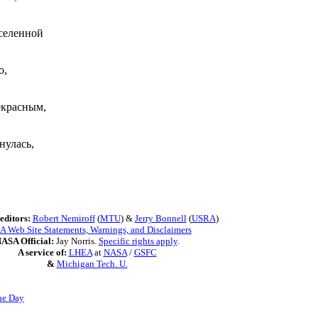
Вселенной
о,
екрасным,
нулась,
editors:
Robert Nemiroff
(
MTU
) &
Jerry Bonnell
(
USRA
)
 Web Site Statements, Warnings, and Disclaimers
ASA Official:
Jay Norris.
Specific rights apply
.
A service of:
LHEA
at
NASA
/
GSFC
&
Michigan Tech. U.
he Day