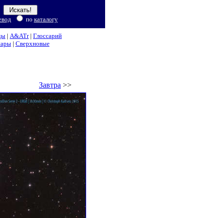
евод
по
каталогу
ды
|
A&ATr
|
Глоссарий
нары
|
Сверхновые
Завтра
>>