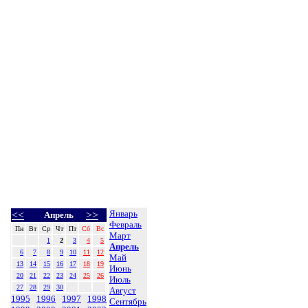
Январь
<<
>>
Апрель
Февраль
Пн
Вт
Ср
Чт
Пт
Сб
Вс
Март
1
2
3
4
5
Апрель
6
7
8
9
10
11
12
Май
13
14
15
16
17
18
19
Июнь
20
21
22
23
24
25
26
Июль
27
28
29
30
Август
1995
1996
1997
1998
Сентябрь