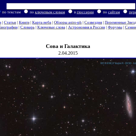
по текстам
по
ключевым словам
в
глоссарии
по
сайтам
пер
и
|
Статьи
|
Книги
|
Карта неба
|
Обзоры astro-ph
|
Созвездия
|
Переменные Звез
Биографии
|
Словарь
|
Ключевые слова
|
Астрономия в России
|
Форумы
|
Семи
Сова и Галактика
2.04.2015