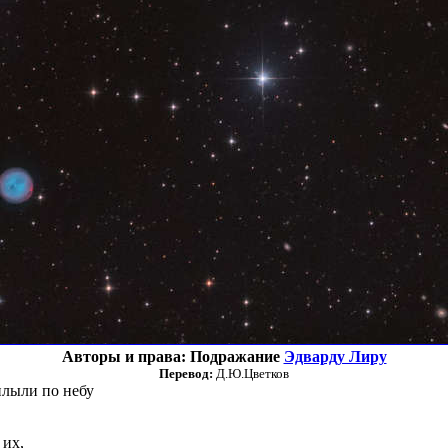
Авторы и права: Подражание
Эдварду Лиру
Перевод:
Д.Ю.Цветков
лыли по небу
 их,