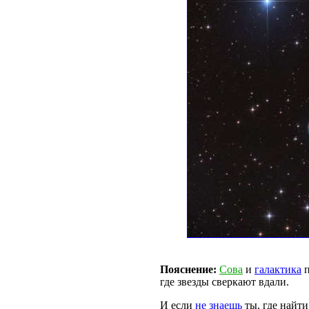
Пояснение:
Сова
и
галактика
п
где звезды сверкают вдали.
И если
не знаешь
ты, где найти