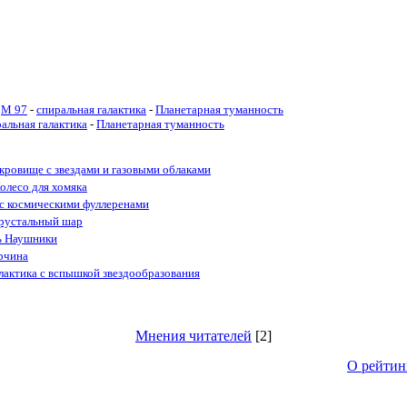
M 97
-
спиральная галактика
-
Планетарная туманность
альная галактика
-
Планетарная туманность
кровище с звездами и газовыми облаками
олесо для хомяка
 с космическими фуллеренами
рустальный шар
ь Наушники
рчина
лактика с вспышкой звездообразования
Мнения читателей
[2]
О рейтин