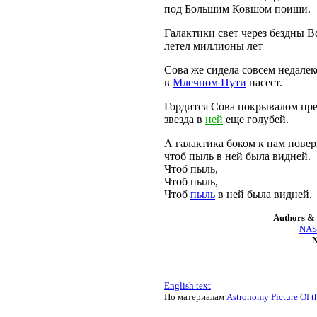
под Большим Ковшом поищи.
Галактики свет через бездны 
летел миллионы лет
Сова же сидела совсем недалек
в
Млечном Пути
насест.
Гордится Сова покрывалом пр
звезда в
ней
еще голубей.
А галактика боком к нам повер
чтоб пыль в ней была видней.
Чтоб пыль,
Чтоб пыль,
Чтоб
пыль
в ней была видней.
Authors & 
NASA
N
English text
По материалам
Astronomy Picture Of t