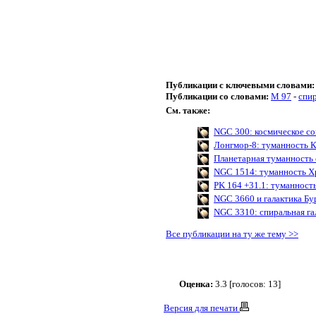
Публикации с ключевыми словами:
Публикации со словами:
M 97
-
спир
См. также:
NGC 300: космическое со
Лонгмор-8: туманность К
Планетарная туманность
NGC 1514: туманность Х
PK 164 +31.1: туманност
NGC 3660 и галактика Бу
NGC 3310: спиральная га
Все публикации на ту же тему >>
Оценка:
3.3 [голосов: 13]
Версия для печати