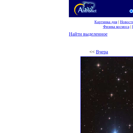
Картинка дня
|
Новост
Физика космоса
|
Найти выделенное
<<
Вчера