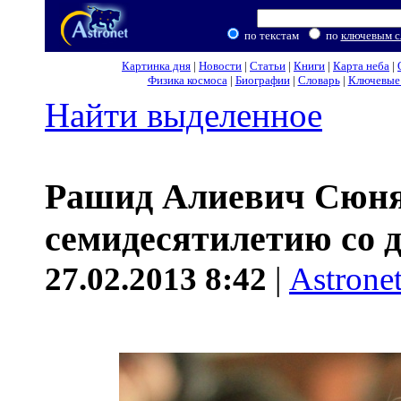
по текстам
по
ключевым с
Картинка дня
|
Новости
|
Статьи
|
Книги
|
Карта неба
|
Физика космоса
|
Биографии
|
Словарь
|
Ключевые 
Найти выделенное
Рашид Алиевич Сюня
семидесятилетию со 
27.02.2013 8:42
|
Astrone