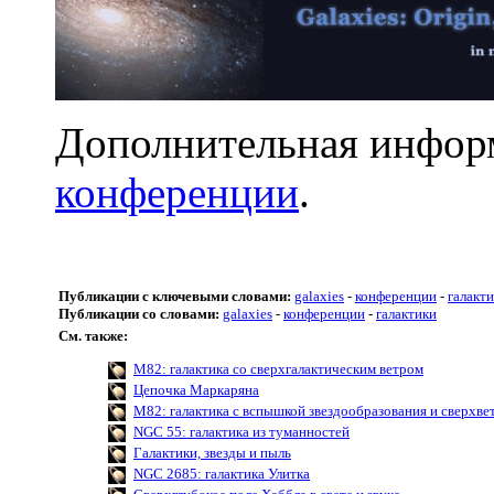
Дополнительная инфор
конференции
.
Публикации с ключевыми словами:
galaxies
-
конференции
-
галакт
Публикации со словами:
galaxies
-
конференции
-
галактики
См. также:
M82: галактика со сверхгалактическим ветром
Цепочка Маркаряна
M82: галактика с вспышкой звездообразования и сверхве
NGC 55: галактика из туманностей
Галактики, звезды и пыль
NGC 2685: галактика Улитка