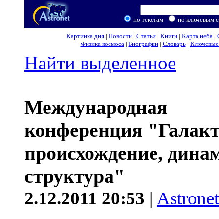
по текстам
по
ключевым с
Картинка дня
|
Новости
|
Статьи
|
Книги
|
Карта неба
|
Физика космоса
|
Биографии
|
Словарь
|
Ключевые 
Найти выделенное
Международная
конференция "Галак
происхождение, дина
структура"
2.12.2011 20:53
|
Astronet