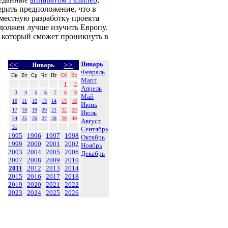
рить предположение, что в
местную разработку проекта
 должен лучше изучить Европу.
, который сможет проникнуть в
Январь
<<
>>
Январь
Февраль
Пн
Вт
Ср
Чт
Пт
Сб
Вс
Март
1
2
Апрель
3
4
5
6
7
8
9
Май
10
11
12
13
14
15
16
Июнь
17
18
19
20
21
22
23
Июль
24
25
26
27
28
29
30
Август
31
Сентябрь
1995
1996
1997
1998
Октябрь
1999
2000
2001
2002
Ноябрь
2003
2004
2005
2006
Декабрь
2007
2008
2009
2010
2011
2012
2013
2014
2015
2016
2017
2018
2019
2020
2021
2022
2023
2024
2025
2026