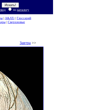
евод
по
каталогу
ды
|
A&ATr
|
Глоссарий
нары
|
Сверхновые
Завтра
>>