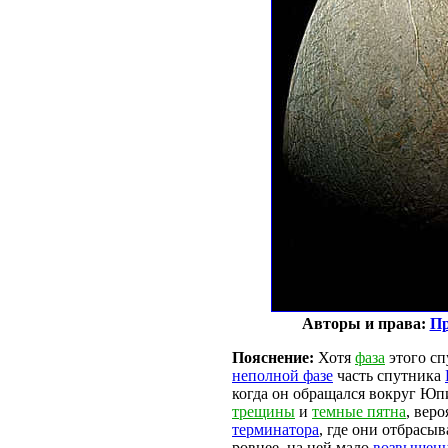
Авторы и права:
Пр
Пояснение:
Хотя
фаза
этого сп
неполной фазе
часть спутника
когда он обращался вокруг Юп
трещины
и
темные пятна
, вер
терминатора
, где они отбрасы
ровнее, на ней мало
возвышенн