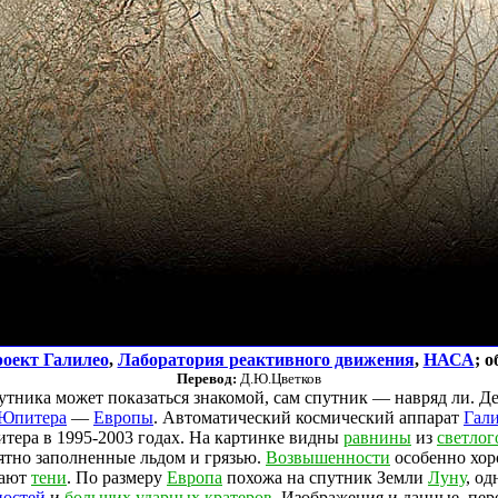
оект Галилео
,
Лаборатория реактивного движения
,
НАСА
; 
Перевод:
Д.Ю.Цветков
утника может показаться знакомой, сам спутник — навряд ли. Д
Юпитера
—
Европы
. Автоматический космический аппарат
Гал
итера в 1995-2003 годах. На картинке видны
равнины
из
светлог
оятно заполненные льдом и грязью.
Возвышенности
особенно хор
вают
тени
. По размеру
Европа
похожа на спутник Земли
Луну
, од
остей
и
больших ударных кратеров
. Изображения и данные, пе