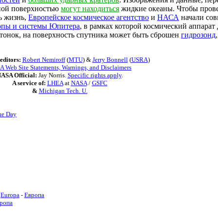
яной поверхностью
могут находиться
жидкие океаны. Чтобы прове
ь жизнь,
Европейское космическое агентство
и
НАСА
начали сов
опы и системы Юпитера
, в рамках которой космический аппарат
 тонок, на поверхность спутника может быть сброшен
гидрозонд
editors:
Robert Nemiroff
(
MTU
) &
Jerry Bonnell
(
USRA
)
 Web Site Statements, Warnings, and Disclaimers
ASA Official:
Jay Norris.
Specific rights apply
.
A service of:
LHEA
at
NASA
/
GSFC
&
Michigan Tech. U.
he Day
Europa
-
Европа
ропа