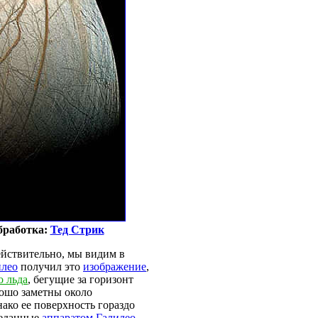
обработка:
Тед Стрик
ействительно, мы видим в
илео
получил это
изображение
,
о льда
, бегущие за горизонт
ошо заметны около
нако ее поверхность гораздо
реданные
аппаратом Галилео
,