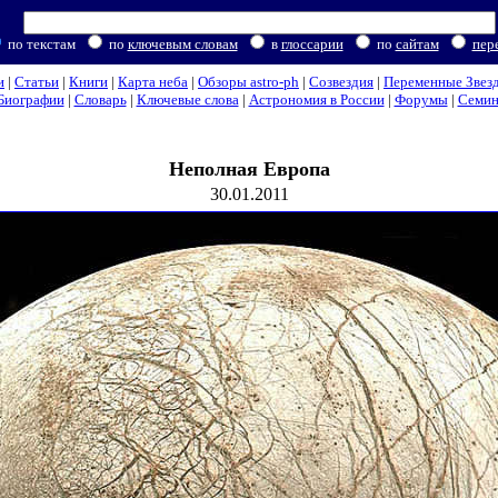
по текстам
по
ключевым словам
в
глоссарии
по
сайтам
пер
и
|
Статьи
|
Книги
|
Карта неба
|
Обзоры astro-ph
|
Созвездия
|
Переменные Звез
Биографии
|
Словарь
|
Ключевые слова
|
Астрономия в России
|
Форумы
|
Семи
Неполная Европа
30.01.2011