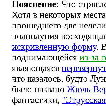
Пояснение:
Что стрясло
Хотя в некоторых места
прошедшего две недели
полнолуния восходяща
искривленную форму
. 
поднимающейся
из-за 
являющаяся
переверну
что казалось, будто Лу
было названо
Жюль Ве
фантастики,
"Этрусская