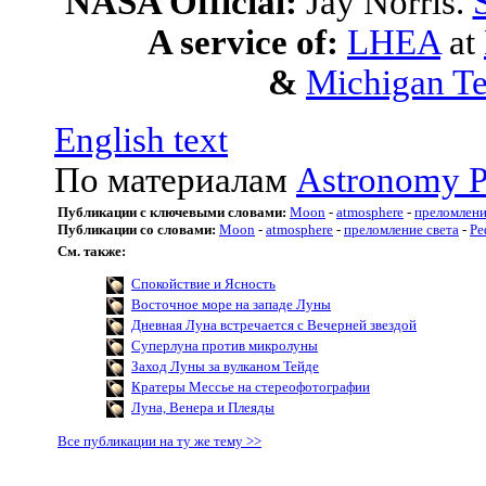
NASA Official:
Jay Norris.
A service of:
LHEA
at
&
Michigan Te
English text
По материалам
Astronomy P
Публикации с ключевыми словами:
Moon
-
atmosphere
-
преломлени
Публикации со словами:
Moon
-
atmosphere
-
преломление света
-
Ре
См. также:
Спокойствие и Ясность
Восточное море на западе Луны
Дневная Луна встречается с Вечерней звездой
Суперлуна против микролуны
Заход Луны за вулканом Тейде
Кратеры Мессье на стереофотографии
Луна, Венера и Плеяды
Все публикации на ту же тему >>