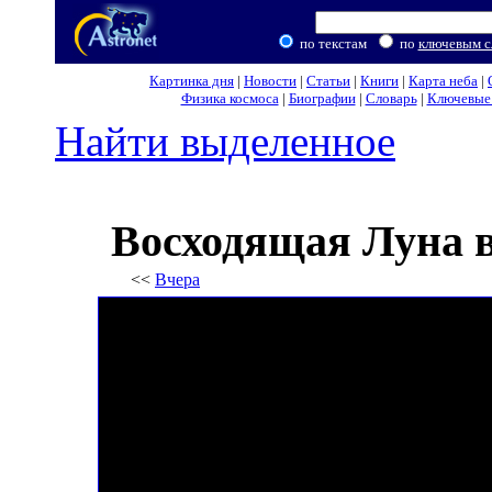
по текстам
по
ключевым с
Картинка дня
|
Новости
|
Статьи
|
Книги
|
Карта неба
|
Физика космоса
|
Биографии
|
Словарь
|
Ключевые 
Найти выделенное
Восходящая Луна 
<<
Вчера