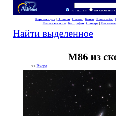
по текстам
по
ключевым с
Картинка дня
|
Новости
|
Статьи
|
Книги
|
Карта неба
|
Физика космоса
|
Биографии
|
Словарь
|
Ключевые 
Найти выделенное
M86 из ск
<<
Вчера