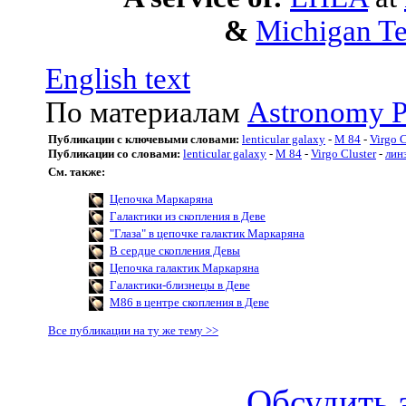
&
Michigan Te
English text
По материалам
Astronomy P
Публикации с ключевыми словами:
lenticular galaxy
-
M 84
-
Virgo C
Публикации со словами:
lenticular galaxy
-
M 84
-
Virgo Cluster
-
лин
См. также:
Цепочка Маркаряна
Галактики из скопления в Деве
"Глаза" в цепочке галактик Маркаряна
В сердце скопления Девы
Цепочка галактик Маркаряна
Галактики-близнецы в Деве
M86 в центре скопления в Деве
Все публикации на ту же тему >>
Обсудить 