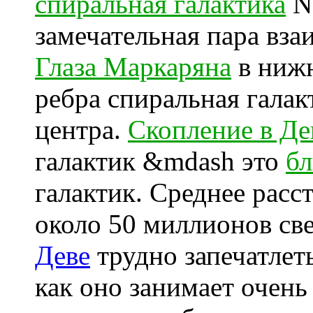
спиральная галактика
NG
замечательная пара вз
Глаза Маркаряна
в нижн
ребра спиральная гала
центра.
Скопление в Де
галактик &mdash это
б
галактик. Среднее расс
около 50 миллионов св
Деве
трудно запечатлет
как оно занимает очен