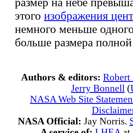
размер на небе превыша
этого
изображения цент
немного меньше одного 
больше размера полной
Authors & editors:
Robert
Jerry Bonnell
(
NASA Web Site Statement
Disclaime
NASA Official:
Jay Norris.
A service of:
LHEA
at