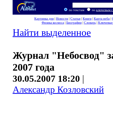
по текстам
по
ключевым с
Картинка дня
|
Новости
|
Статьи
|
Книги
|
Карта неба
|
Физика космоса
|
Биографии
|
Словарь
|
Ключевые 
Найти выделенное
Журнал "Небосвод" з
2007 года
30.05.2007 18:20
|
Александр Козловский