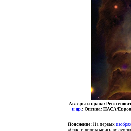
Авторы и права: Рентгеновс
и др.
; Оптика: НАСА/Европе
Пояснение:
На первых
изобра
области видны многочисленны