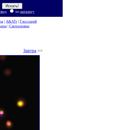
евод
по
каталогу
ды
|
A&ATr
|
Глоссарий
нары
|
Сверхновые
Завтра
>>