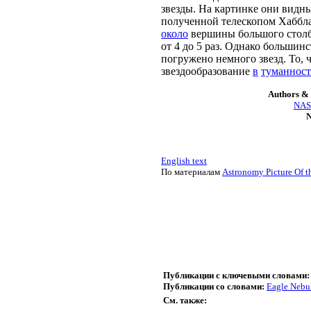
звезды. На картинке они видн
полученной телескопом Хаббла
около
вершины большого столба
от 4 до 5 раз. Однако большин
погружено немного звезд. То,
звездообразование
в
туманност
Authors & 
NASA
N
English text
По материалам
Astronomy Picture Of t
Публикации с ключевыми словами:
Публикации со словами:
Eagle Nebu
См. также: