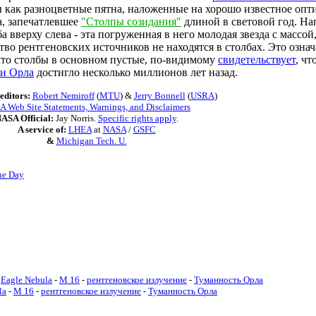
ы как разноцветные пятна, наложенные на хорошо известное опт
, запечатлевшее
"Столпы созидания"
длиной в световой год. На
 вверху слева - эта погруженная в него молодая звезда с массо
ство рентгеновских источников не находятся в столбах. Это озна
 что столбы в основном пустые, по-видимому
свидетельствует
, ч
и Орла
достигло несколько миллионов лет назад.
editors:
Robert Nemiroff
(
MTU
) &
Jerry Bonnell
(
USRA
)
 Web Site Statements, Warnings, and Disclaimers
ASA Official:
Jay Norris.
Specific rights apply
.
A service of:
LHEA
at
NASA
/
GSFC
&
Michigan Tech. U.
he Day
Eagle Nebula
-
M 16
-
рентгеновское излучение
-
Туманность Орла
la
-
M 16
-
рентгеновское излучение
-
Туманность Орла