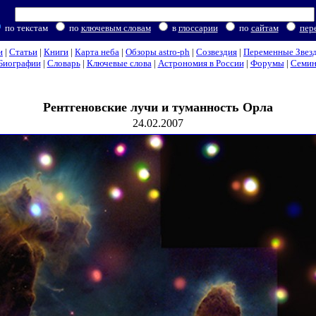
по текстам
по
ключевым словам
в
глоссарии
по
сайтам
пер
и
|
Статьи
|
Книги
|
Карта неба
|
Обзоры astro-ph
|
Созвездия
|
Переменные Звез
Биографии
|
Словарь
|
Ключевые слова
|
Астрономия в России
|
Форумы
|
Семи
Рентгеновские лучи и туманность Орла
24.02.2007