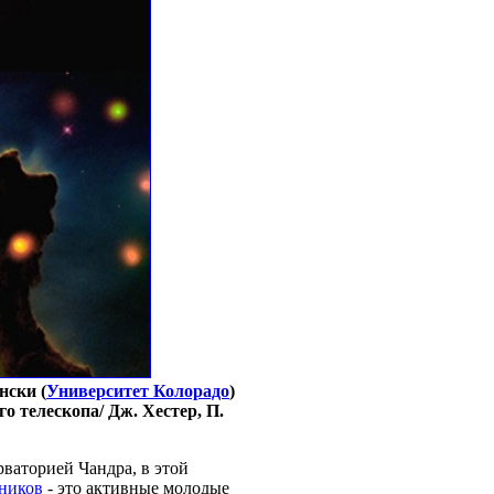
нски (
Университет Колорадо
)
 телескопа/ Дж. Хестер, П.
ваторией Чандра, в этой
чников
- это активные молодые