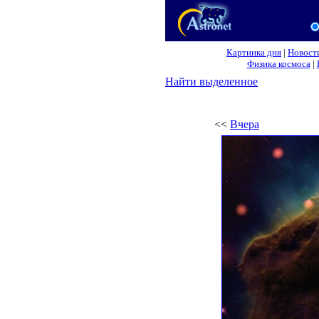
Картинка дня
|
Новост
Физика космоса
|
Найти выделенное
<<
Вчера