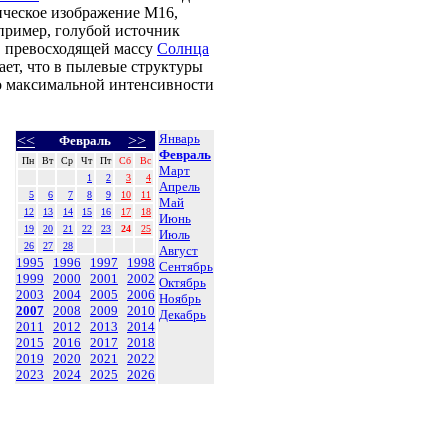
ическое изображение M16,
пример, голубой источник
й, превосходящей массу
Солнца
чает, что в пылевые структуры
то максимальной интенсивности
Январь
<<
>>
Февраль
Февраль
Пн
Вт
Ср
Чт
Пт
Сб
Вс
Март
1
2
3
4
Апрель
5
6
7
8
9
10
11
Май
12
13
14
15
16
17
18
Июнь
19
20
21
22
23
24
25
Июль
26
27
28
Август
1995
1996
1997
1998
Сентябрь
1999
2000
2001
2002
Октябрь
2003
2004
2005
2006
Ноябрь
2007
2008
2009
2010
Декабрь
2011
2012
2013
2014
2015
2016
2017
2018
2019
2020
2021
2022
2023
2024
2025
2026