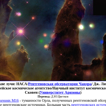
кие лучи: НАСА/
Рентгеновская обсерватория Чандра
/ Дж. Ли
йское космическое агентство/Научный институт космического
Сковен (
Универститет Аризоны
)
Перевод:
Д.Ю.Цветков
жениях M16
- туманности Орла, полученных рентгеновской обсер
е рентгеновские источники. Большая часть
рентгеновских исто