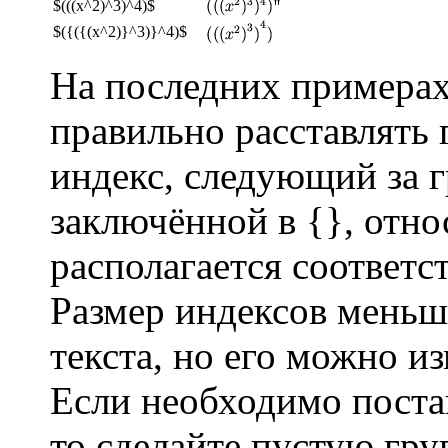
$(((x^2)^3)^4)$
$({({(x^2)}^3)}^4)$
На последних примерах
правильно расставлять
индекс, следующий за 
заключённой в {}, отно
располагается соответс
Размер индексов меньш
текста, но его можно и
Если необходимо поста
то сделайте пустую гру