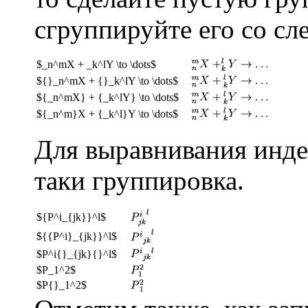
сгруппируйте его со с
$_n^mX + _k^lY \to \dots$
${}_n^mX + {}_k^lY \to \dots$
${_n^mX} + {_k^lY} \to \dots$
${_n^m}X + {_k^l}Y \to \dots$
Для выравнивания инде
таки группировка.
${P^i_{jk}}^l$
${{P^i}_{jk}}^l$
$P^i{}_{jk}{}^l$
$P_1^2$
$P{}_1^2$