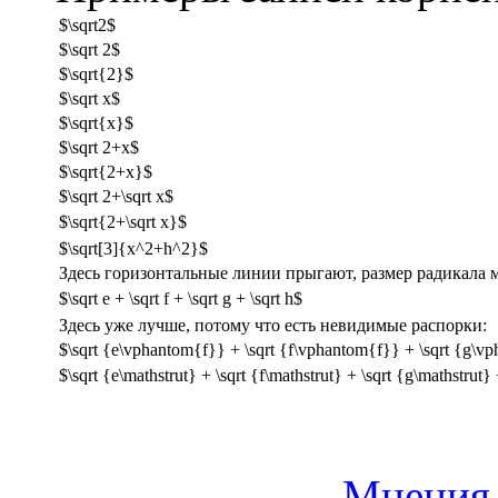
$\sqrt2$
$\sqrt 2$
$\sqrt{2}$
$\sqrt x$
$\sqrt{x}$
$\sqrt 2+x$
$\sqrt{2+x}$
$\sqrt 2+\sqrt x$
$\sqrt{2+\sqrt x}$
$\sqrt[3]{x^2+h^2}$
Здесь горизонтальные линии прыгают, размер радикала м
$\sqrt e + \sqrt f + \sqrt g + \sqrt h$
Здесь уже лучше, потому что есть невидимые распорки:
$\sqrt {e\vphantom{f}} + \sqrt {f\vphantom{f}} + \sqrt {g\v
$\sqrt {e\mathstrut} + \sqrt {f\mathstrut} + \sqrt {g\mathstrut}
Мнения 