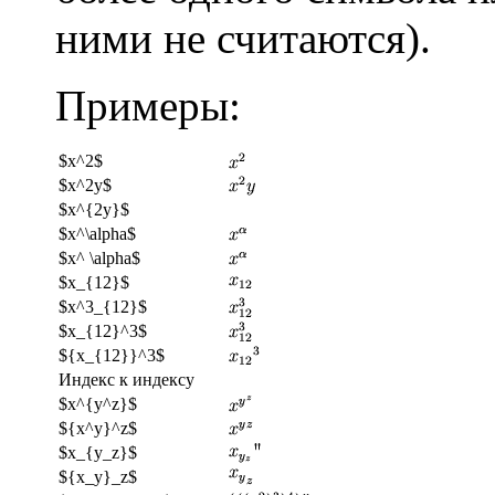
ними не считаются).
Примеры:
$x^2$
$x^2y$
$x^{2y}$
$x^\alpha$
$x^ \alpha$
$x_{12}$
$x^3_{12}$
$x_{12}^3$
${x_{12}}^3$
Индекс к индексу
$x^{y^z}$
${x^y}^z$
$x_{y_z}$
${x_y}_z$