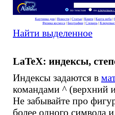
по текстам
по
ключевым с
Картинка дня
|
Новости
|
Статьи
|
Книги
|
Карта неба
|
Физика космоса
|
Биографии
|
Словарь
|
Ключевые 
Найти выделенное
LaTeX: индексы, степ
Индексы задаются в
ма
командами ^ (верхний и
Не забывайте про фигур
более одного символа 