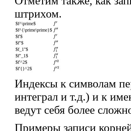
Отметим также, как зап
штрихом.
$f^\prime$
$f^{\prime\prime}$
$f'$
$f''$
$f_1''$
$f''_1$
$f'^2$
$f'{}^2$
Индексы к символам пе
интеграл и т.д.) и к име
ведут себя более сложн
Примеры записи корней