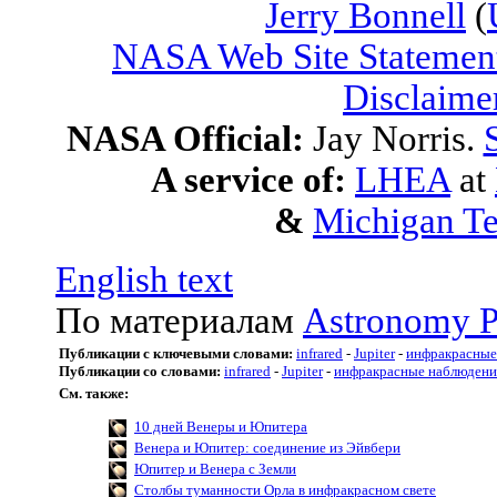
Jerry Bonnell
(
NASA Web Site Statement
Disclaime
NASA Official:
Jay Norris.
A service of:
LHEA
at
&
Michigan Te
English text
По материалам
Astronomy P
Публикации с ключевыми словами:
infrared
-
Jupiter
-
инфракрасные
Публикации со словами:
infrared
-
Jupiter
-
инфракрасные наблюдени
См. также:
10 дней Венеры и Юпитера
Венера и Юпитер: соединение из Эйвбери
Юпитер и Венера с Земли
Столбы туманности Орла в инфракрасном свете