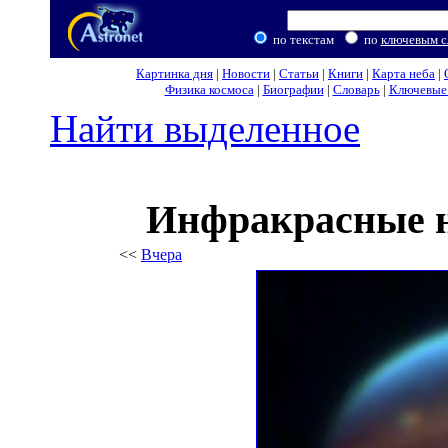
по текстам
по
ключевым с
Картинка дня
|
Новости
|
Статьи
|
Книги
|
Карта неба
|
Физика космоса
|
Биографии
|
Словарь
|
Ключевые 
Найти выделенное
Инфракрасные 
<<
Вчера