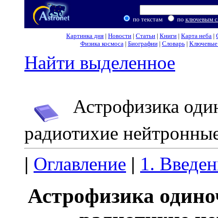
по текстам
по
ключевым с
Картинка дня
|
Новости
|
Статьи
|
Книги
|
Карта неба
|
Физика космоса
|
Биографии
|
Словарь
|
Ключевые 
Найти выделенное
Астрофизика один
радиотихие нейтронные
|
Оглавление
|
1. Введе
Астрофизика одино