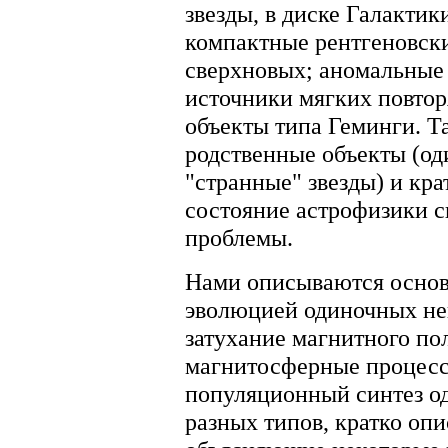
звезды, в диске Галактик
компактные рентгеновски
сверхновых; аномальные 
источники мягких повто
объекты типа Геминги. Т
родственные объекты (од
"странные" звезды) и кр
состояние астрофизики с
проблемы.
Нами описываются основ
эволюцией одиночных не
затухание магнитного по
магнитосферные процессы
популяционный синтез о
разных типов, кратко оп