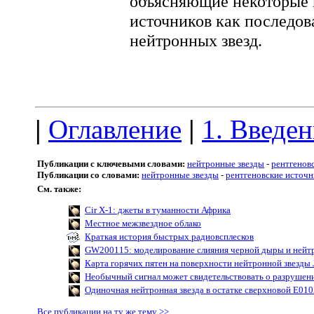
объясняющие некоторые 
источников как последо
нейтронных звезд.
|
Оглавление
|
1. Введе
Публикации с ключевыми словами:
нейтронные звезды
-
рентгенов
Публикации со словами:
нейтронные звезды
-
рентгеновские источ
См. также:
Cir X-1: джеты в туманности Африка
Местное межзвездное облако
Краткая история быстрых радиовсплесков
GW200115: моделирование слияния черной дыры и нейт
Карта горячих пятен на поверхности нейтронной звезды
Необычный сигнал может свидетельствовать о разрушен
Одиночная нейтронная звезда в остатке сверхновой Е010
Все публикации на ту же тему >>