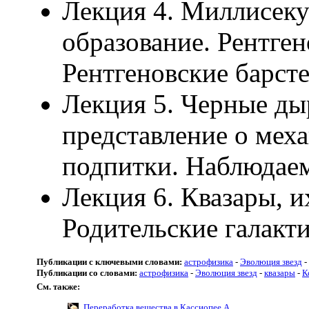
Лекция 4. Миллисеку
образование. Рентген
Рентгеновские барст
Лекция 5. Черные дыр
представление о мех
подпитки. Наблюдаем
Лекция 6. Квазары, 
Родительские галакт
Публикации с ключевыми словами:
астрофизика
-
Эволюция звезд
-
Публикации со словами:
астрофизика
-
Эволюция звезд
-
квазары
-
К
См. также:
Переработка вещества в Кассиопее А