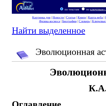
по текстам
по
ключевым с
Картинка дня
|
Новости
|
Статьи
|
Книги
|
Карта неба
|
Физика космоса
|
Биографии
|
Словарь
|
Ключевые 
Найти выделенное
Эволюционная ас
Эволюционн
К.А
Оглавление