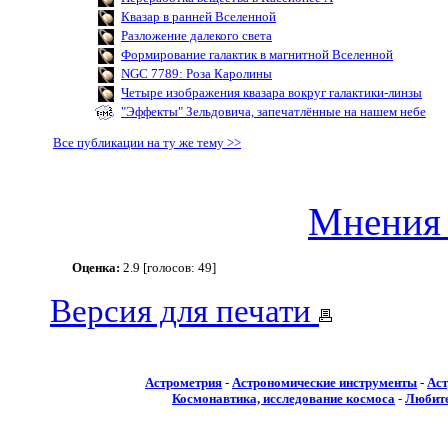
Квазар в ранней Вселенной
Разложение далекого света
Формирование галактик в магнитной Вселенной
NGC 7789: Роза Каролины
Четыре изображения квазара вокруг галактики-линзы
"Эффекты" Зельдовича, запечатлённые на нашем небе
Все публикации на ту же тему >>
Мнения 
Оценка:
2.9 [голосов: 49]
Версия для печати
Астрометрия
-
Астрономические инструменты
-
Аст
Космонавтика, исследование космоса
-
Любите