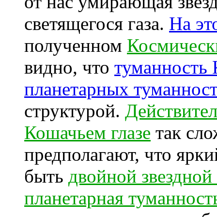
от нас умирающая звез
светящегося газа.
На эт
полученном
Космическ
видно, что
туманность 
планетарных туманнос
структурой.
Действите
Кошачьем глазе
так сло
предполагают, что ярк
быть
двойной звездной
планетарная туманност