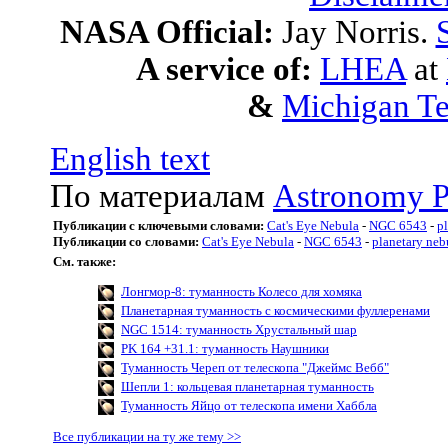
NASA Official:
Jay Norris.
A service of:
LHEA
at
&
Michigan Te
English text
По материалам
Astronomy P
Публикации с ключевыми словами:
Cat's Eye Nebula
-
NGC 6543
-
p
Публикации со словами:
Cat's Eye Nebula
-
NGC 6543
-
planetary neb
См. также:
Лонгмор-8: туманность Колесо для хомяка
Планетарная туманность с космическими фуллеренами
NGC 1514: туманность Хрустальный шар
PK 164 +31.1: туманность Наушники
Туманность Череп от телескопа "Джеймс Вебб"
Шепли 1: кольцевая планетарная туманность
Туманность Яйцо от телескопа имени Хаббла
Все публикации на ту же тему >>