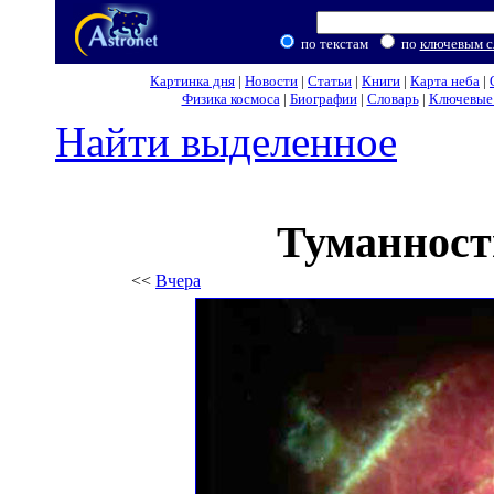
по текстам
по
ключевым с
Картинка дня
|
Новости
|
Статьи
|
Книги
|
Карта неба
|
Физика космоса
|
Биографии
|
Словарь
|
Ключевые 
Найти выделенное
Туманност
<<
Вчера