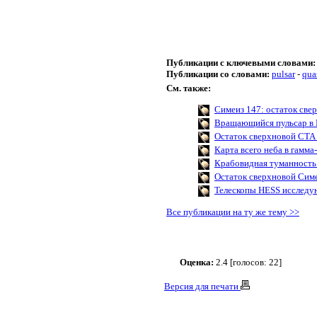
Публикации с ключевыми словами:
Публикации со словами:
pulsar
-
qua
См. также:
Симеиз 147: остаток све
Вращающийся пульсар в 
Остаток сверхновой CTA
Карта всего неба в гамма
Крабовидная туманность 
Остаток сверхновой Сим
Телескопы HESS исследу
Все публикации на ту же тему >>
Оценка:
2.4 [голосов: 22]
Версия для печати