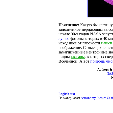
Пояснение:
Какую бы картину 
заполненное мерцающим высок
начале 90-х годов NASA запус
лучах
, фотоны которых в 40 м
исходящее от плоскости
нашей
изображение. Самые яркие пятн
замагниченные нейтронные зве
видны
квазары
, в которых све
Вселенной. А вот
природа мно
Authors & 
NASA
N
English text
По материалам
Astronomy Picture Of t