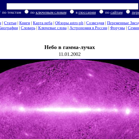
по текстам
по
ключевым словам
в
глоссарии
по
сайтам
пер
и
|
Статьи
|
Книги
|
Карта неба
|
Обзоры astro-ph
|
Созвездия
|
Переменные Звез
Биографии
|
Словарь
|
Ключевые слова
|
Астрономия в России
|
Форумы
|
Семи
Небо в гамма-лучах
11.01.2002