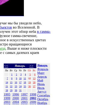
лучае мы бы увидели небо,
бъектов
во Вселенной. В
олучен этот обзор неба
в гамма-
фузное гамма-свечение,
нное в искусственных цветах
быстро вращающиеся
езд
. Выше и ниже плоскости
е с самых далеких краев
Январь
<<
>>
Январь
Февраль
Пн
Вт
Ср
Чт
Пт
Сб
Вс
Март
1
2
3
4
5
6
Апрель
7
8
9
10
11
12
13
Май
14
15
16
17
18
19
20
Июнь
21
22
23
24
25
26
27
Июль
28
29
30
31
Август
1995
1996
1997
1998
Сентябрь
1999
2000
2001
2002
Октябрь
2003
2004
2005
2006
Ноябрь