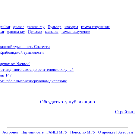
pulsar
-
quasar
-
gamma ray
-
Пульсар
-
квазары
-
гамма-излучение
sar
-
gamma ray
-
Пульсар
-
квазары
-
гамма-излучение
рхновой туманность Спагетти
Крабовидной туманности
 1
-лучах от "Ферми"
от видимого света до рентгеновских лучей
еиз 147
ют небо в высокоэнергичном диапазоне
Обсудить эту публикацию
О рейтин
Астронет
|
Научная сеть
|
ГАИШ МГУ
|
Поиск по МГУ
|
О проекте
|
Авторам