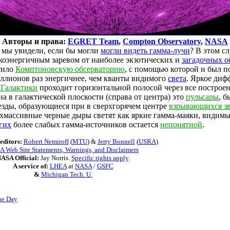
Авторы и права:
EGRET Team
,
Compton Observatory
,
NASA
мы увидели, если бы могли
могли видеть гамма-лучи
? В этом с
оэнергичным заревом от наиболее экзотических и
загадочных о
тило
Комптоновскую обсерваторию
, с помощью которой и был п
иллионов раз энергичнее, чем кванты видимого
света
. Яркое диф
 Галактики
проходит горизонтальной полосой через все построе
а в галактической плоскости (справа от центра) это
пульсары
, 
зды, образующиеся при в сверхгорячем центре
взрывающихся зв
рхмассивные черные дыры светят как яркие гамма-маяки, видимы
гих
более слабых гамма-источников остается
непонятной
.
editors:
Robert Nemiroff
(
MTU
) &
Jerry Bonnell
(
USRA
)
 Web Site Statements, Warnings, and Disclaimers
ASA Official:
Jay Norris.
Specific rights apply
.
A service of:
LHEA
at
NASA
/
GSFC
&
Michigan Tech. U.
he Day