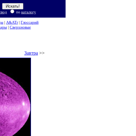
евод
по
каталогу
ды
|
A&ATr
|
Глоссарий
нары
|
Сверхновые
Завтра
>>