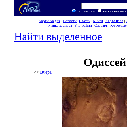
по текстам
по
ключевым с
Картинка дня
|
Новости
|
Статьи
|
Книги
|
Карта неба
|
Физика космоса
|
Биографии
|
Словарь
|
Ключевые 
Найти выделенное
Одиссей
<<
Вчера