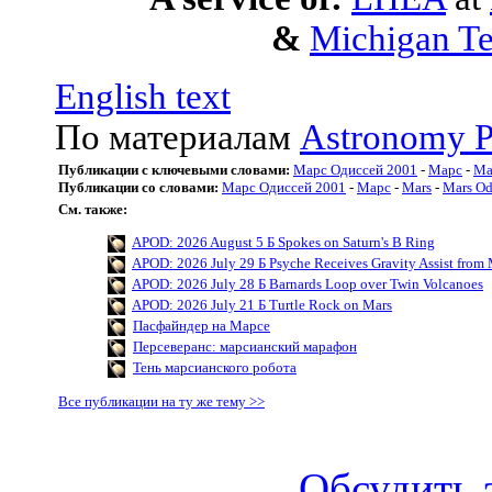
&
Michigan Te
English text
По материалам
Astronomy P
Публикации с ключевыми словами:
Марс Одиссей 2001
-
Марс
-
Ma
Публикации со словами:
Марс Одиссей 2001
-
Марс
-
Mars
-
Mars Od
См. также:
APOD: 2026 August 5 Б Spokes on Saturn's B Ring
APOD: 2026 July 29 Б Psyche Receives Gravity Assist from 
APOD: 2026 July 28 Б Barnards Loop over Twin Volcanoes
APOD: 2026 July 21 Б Turtle Rock on Mars
Пасфайндер на Марсе
Персеверанс: марсианский марафон
Тень марсианского робота
Все публикации на ту же тему >>
Обсудить 