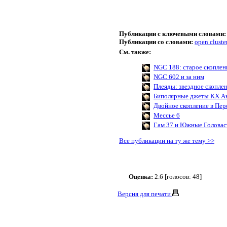
Публикации с ключевыми словами:
Публикации со словами:
open cluste
См. также:
NGC 188: старое скоплен
NGC 602 и за ним
Плеяды: звездное скопле
Биполярные джеты KX А
Двойное скопление в Пер
Мессье 6
Гам 37 и Южные Головас
Все публикации на ту же тему >>
Оценка:
2.6 [голосов: 48]
Версия для печати