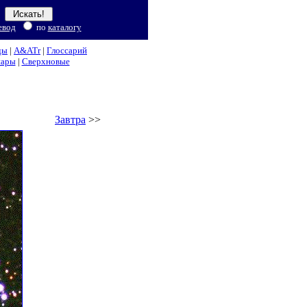
евод
по
каталогу
ды
|
A&ATr
|
Глоссарий
нары
|
Сверхновые
Завтра
>>