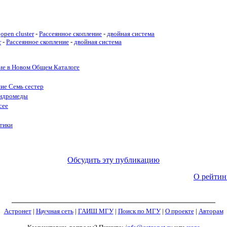
open cluster
-
Рассеянное скопление
-
двойная система
r
-
Рассеянное скопление
-
двойная система
ие в Новом Общем Каталоге
ние Семь сестер
ндромеды
сее
тики
Обсудить эту публикацию
О рейтин
Астронет
|
Научная сеть
|
ГАИШ МГУ
|
Поиск по МГУ
|
О проекте
|
Авторам