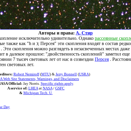
Авторы и права:
А. Стир
копление исключительно удивительно. Однако
рассеянные скопл
ые также как "h и
Персея" эти скопления входят в состав редк
. Эти скопления можно разглядеть в незасвеченных местах даж
ит в далекое прошлое: "двойственность скоплений" заметил еще
оянии 7 тысяч световых лет от нас в созвездии
Персея
. Расстоя
тен световых лет.
editors:
Robert Nemiroff
(
MTU
) &
Jerry Bonnell
(
USRA
)
 Web Site Statements, Warnings, and Disclaimers
ASA Official:
Jay Norris.
Specific rights apply
.
A service of:
LHEA
at
NASA
/
GSFC
&
Michigan Tech. U.
he Day