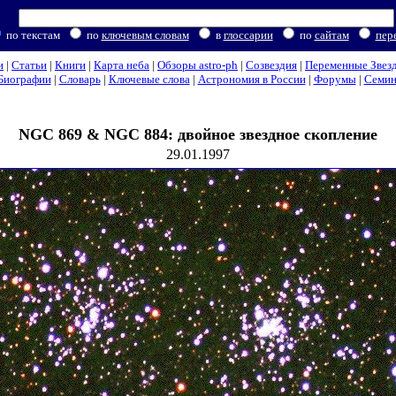
по текстам
по
ключевым словам
в
глоссарии
по
сайтам
пер
и
|
Статьи
|
Книги
|
Карта неба
|
Обзоры astro-ph
|
Созвездия
|
Переменные Звез
Биографии
|
Словарь
|
Ключевые слова
|
Астрономия в России
|
Форумы
|
Семи
NGC 869 & NGC 884: двойное звездное скопление
29.01.1997