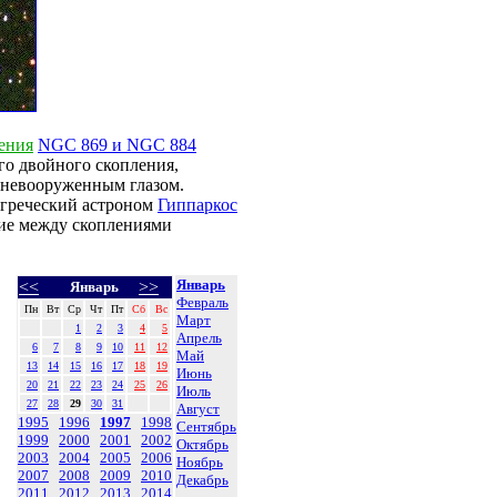
ения
NGC 869 и NGC 884
ого двойного скопления,
е невооруженным глазом.
 греческий астроном
Гиппаркос
ние между скоплениями
Январь
<<
>>
Январь
Февраль
Пн
Вт
Ср
Чт
Пт
Сб
Вс
Март
1
2
3
4
5
Апрель
6
7
8
9
10
11
12
Май
13
14
15
16
17
18
19
Июнь
20
21
22
23
24
25
26
Июль
27
28
29
30
31
Август
1995
1996
1997
1998
Сентябрь
1999
2000
2001
2002
Октябрь
2003
2004
2005
2006
Ноябрь
2007
2008
2009
2010
Декабрь
2011
2012
2013
2014