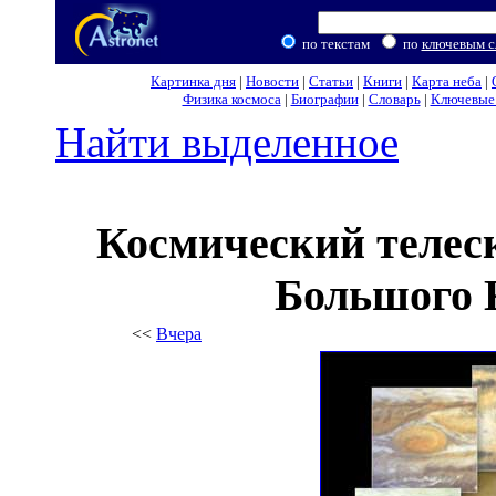
по текстам
по
ключевым с
Картинка дня
|
Новости
|
Статьи
|
Книги
|
Карта неба
|
Физика космоса
|
Биографии
|
Словарь
|
Ключевые 
Найти выделенное
Космический телеск
Большого 
<<
Вчера