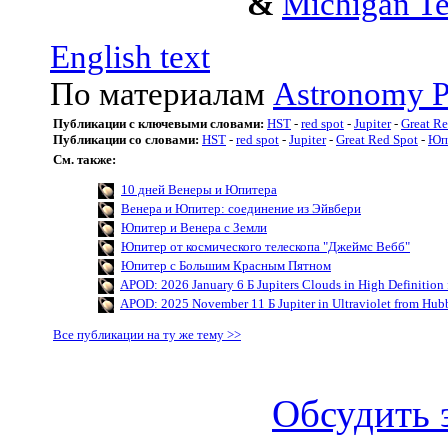
&
Michigan Te
English text
По материалам
Astronomy P
Публикации с ключевыми словами:
HST
-
red spot
-
Jupiter
-
Great Re
Публикации со словами:
HST
-
red spot
-
Jupiter
-
Great Red Spot
-
Юп
См. также:
10 дней Венеры и Юпитера
Венера и Юпитер: соединение из Эйвбери
Юпитер и Венера с Земли
Юпитер от космического телескопа "Джеймс Вебб"
Юпитер с Большим Красным Пятном
APOD: 2026 January 6 Б Jupiters Clouds in High Definition
APOD: 2025 November 11 Б Jupiter in Ultraviolet from Hub
Все публикации на ту же тему >>
Обсудить 