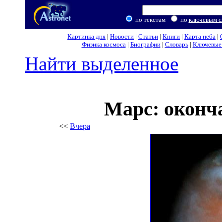
по текстам
по
ключевым с
Картинка дня
|
Новости
|
Статьи
|
Книги
|
Карта неба
|
Физика космоса
|
Биографии
|
Словарь
|
Ключевые 
Найти выделенное
Марс: оконч
<<
Вчера