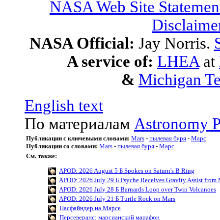
NASA Web Site Statement
Disclaime
NASA Official:
Jay Norris.
A service of:
LHEA
at
&
Michigan Te
English text
По материалам
Astronomy P
Публикации с ключевыми словами:
Mars
-
пылевая буря
-
Марс
Публикации со словами:
Mars
-
пылевая буря
-
Марс
См. также:
APOD: 2026 August 5 Б Spokes on Saturn's B Ring
APOD: 2026 July 29 Б Psyche Receives Gravity Assist from 
APOD: 2026 July 28 Б Barnards Loop over Twin Volcanoes
APOD: 2026 July 21 Б Turtle Rock on Mars
Пасфайндер на Марсе
Персеверанс: марсианский марафон