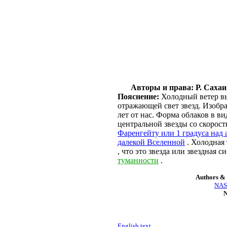
Авторы и права: Р. Сахаи
Пояснение:
Холодный ветер вы
отражающей свет звезд. Изобра
лет от нас. Форма облаков в в
центральной звезды со скорост
Фаренгейту или 1 градуса над
далекой Вселенной
. Холодная 
, что это звезда или звездная
туманности
.
Authors & 
NASA
N
English text