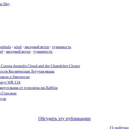
he Day
nebula
-
wind
-
звездный ветер
-
туманность
nd
-
звездный ветер
-
туманность
Corona Australis Cloud and the Chandelier Cluster
ности Космическая Летучая мышь
 около ρ Змееносца
округ WR 134
оугольник от телескопа им.Хаббла
в Стрельце
кула
Обсудить эту публикацию
О рейтин