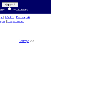
евод
по
каталогу
ды
|
A&ATr
|
Глоссарий
нары
|
Сверхновые
Завтра
>>