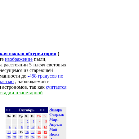
кая южная обсерватория
)
ите
изображение
пыли,
а расстоянии 5 тысяч световых
, несущемся из стареющей
туманности до
-458 градусов по
ластью
, наблюдаемой в
 астрономов, так как
считается
стадии планетарной
Январь
<<
>>
Октябрь
Февраль
Пн
Вт
Ср
Чт
Пт
Сб
Вс
Март
1
2
3
4
5
Апрель
6
7
8
9
10
11
12
Май
13
14
15
16
17
18
19
Июнь
20
21
22
23
24
25
26