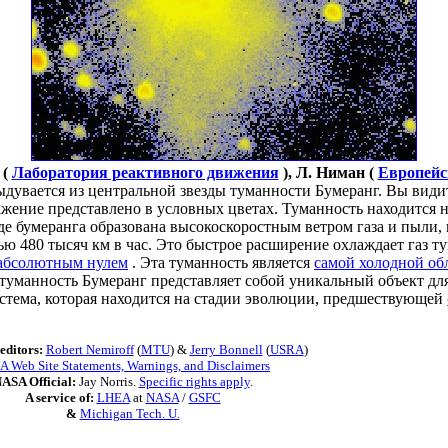
 (
Лаборатория реактивного движения
), Л. Ниман (
Европейс
дувается из центральной звезды туманности Бумеранг. Вы вид
жение представлено в условных цветах. Туманность находится н
иде бумеранга образована высокоскоростным ветром газа и пыли
ью 480 тысяч км в час. Это быстрое расширение охлаждает газ 
 абсолютным нулем
. Эта туманность является
самой холодной об
туманность Бумеранг представляет собой уникальный объект для
 система, которая находится на стадии эволюции, предшествующей
editors:
Robert Nemiroff
(
MTU
) &
Jerry Bonnell
(
USRA
)
 Web Site Statements, Warnings, and Disclaimers
ASA Official:
Jay Norris.
Specific rights apply
.
A service of:
LHEA
at
NASA
/
GSFC
&
Michigan Tech. U.