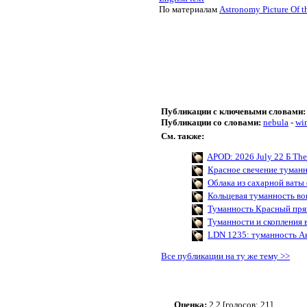
По материалам
Astronomy Picture Of t
Публикации с ключевыми словами:
Публикации со словами:
nebula
-
wi
См. также:
APOD: 2026 July 22 Б The 
Красное свечение туман
Облака из сахарной ваты
Кольцевая туманность в
Туманность Красный прям
Туманности и скопления 
LDN 1235: туманность А
Все публикации на ту же тему >>
Оценка:
2.2 [голосов: 21]