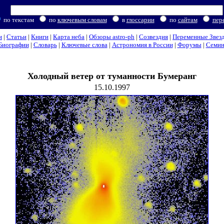
по текстам
по
ключевым словам
в
глоссарии
по
сайтам
пер
и
|
Статьи
|
Книги
|
Карта неба
|
Обзоры astro-ph
|
Созвездия
|
Переменные Звез
Биографии
|
Словарь
|
Ключевые слова
|
Астрономия в России
|
Форумы
|
Семи
Холодный ветер от туманности Бумеранг
15.10.1997