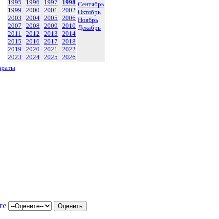
1995
1996
1997
1998
Сентябрь
1999
2000
2001
2002
Октябрь
2003
2004
2005
2006
Ноябрь
2007
2008
2009
2010
Декабрь
2011
2012
2013
2014
2015
2016
2017
2018
2019
2020
2021
2022
2023
2024
2025
2026
араты
ге