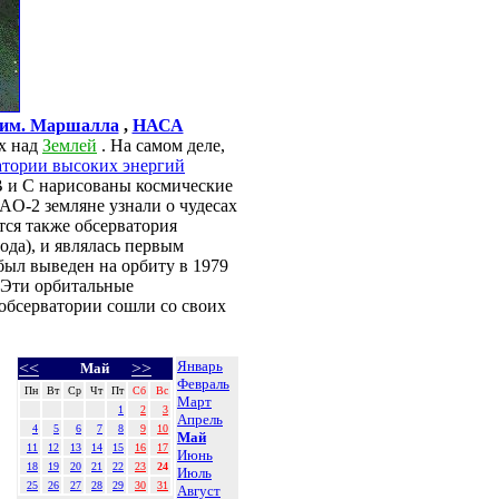
 им. Маршалла
,
НАСА
их над
Землей
. На самом деле,
атории высоких энергий
B и C нарисованы космические
O-2 земляне узнали о чудесах
тся также обсерватория
ода), и являлась первым
был выведен на орбиту в 1979
 Эти орбитальные
 обсерватории сошли со своих
Январь
<<
>>
Май
Февраль
Пн
Вт
Ср
Чт
Пт
Сб
Вс
Март
1
2
3
Апрель
4
5
6
7
8
9
10
Май
11
12
13
14
15
16
17
Июнь
18
19
20
21
22
23
24
Июль
25
26
27
28
29
30
31
Август