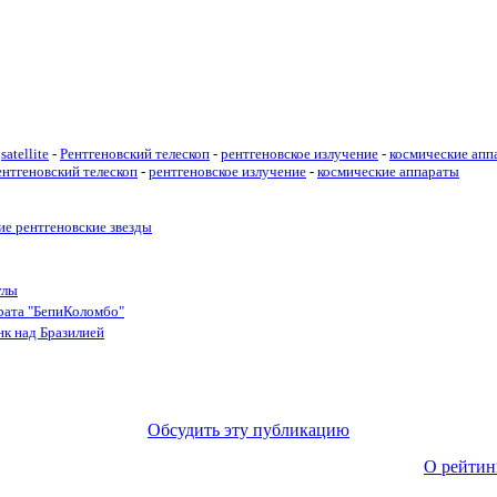
satellite
-
Рентгеновский телескоп
-
рентгеновское излучение
-
космические апп
ентгеновский телескоп
-
рентгеновское излучение
-
космические аппараты
ие рентгеновские звезды
улы
рата "БепиКоломбо"
к над Бразилией
Обсудить эту публикацию
О рейтин