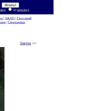
евод
по
каталогу
ды
|
A&ATr
|
Глоссарий
нары
|
Сверхновые
Завтра
>>