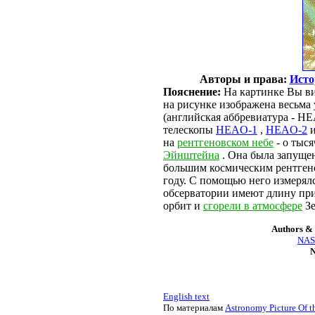
Авторы и права:
Исто
Пояснение:
На картинке Вы ви
на рисунке изображена весьма
(английская аббревиатура - H
телескопы
HEAO-1
,
HEAO-2
на
рентгеновском небе
- о тыс
Эйнштейна
. Она была запущен
большим космическим рентгено
году. С помощью него измеря
обсерватории имеют длину прим
орбит и
сгорели в атмосфере
Зе
Authors & 
NASA
N
English text
По материалам
Astronomy Picture Of t