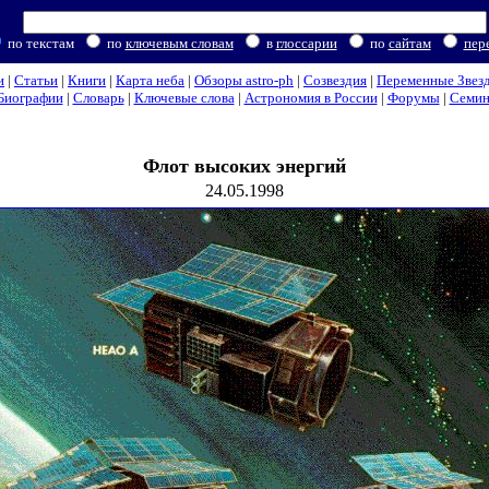
по текстам
по
ключевым словам
в
глоссарии
по
сайтам
пер
и
|
Статьи
|
Книги
|
Карта неба
|
Обзоры astro-ph
|
Созвездия
|
Переменные Звез
Биографии
|
Словарь
|
Ключевые слова
|
Астрономия в России
|
Форумы
|
Семи
Флот высоких энергий
24.05.1998