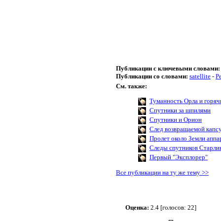
Публикации с ключевыми словами:
Публикации со словами:
satellite
-
Р
См. также:
Туманность Орла и горяч
Спутники за шпилями
Спутники и Орион
След возвращаемой капс
Пролет около Земли аппа
Следы спутников Старлин
Первый "Эксплорер"
Все публикации на ту же тему >>
Оценка:
2.4 [голосов: 22]