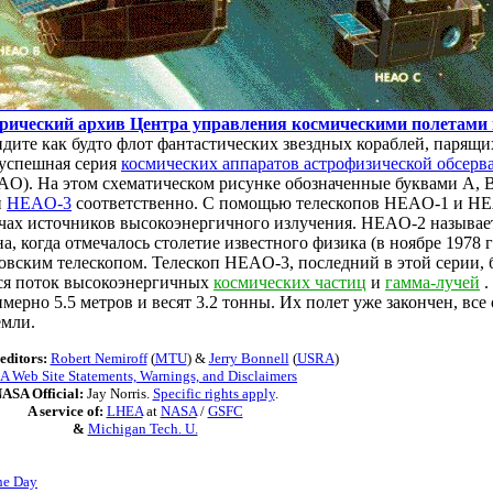
рический архив Центра управления космическими полетами
дите как будто флот фантастических звездных кораблей, парящ
 успешная серия
космических аппаратов астрофизической обсерв
EAO). На этом схематическом рисунке обозначенные буквами A, 
и
HEAO-3
соответственно. С помощью телескопов HEAO-1 и HEA
ячах источников высокоэнергичного излучения. HEAO-2 называе
а, когда отмечалось столетие известного физика (в ноябре 1978 г
вским телескопом. Телескоп HEAO-3, последний в этой серии, 
лся поток высокоэнергичных
космических частиц
и
гамма-лучей
.
ерно 5.5 метров и весят 3.2 тонны. Их полет уже закончен, все
мли.
editors:
Robert Nemiroff
(
MTU
) &
Jerry Bonnell
(
USRA
)
 Web Site Statements, Warnings, and Disclaimers
ASA Official:
Jay Norris.
Specific rights apply
.
A service of:
LHEA
at
NASA
/
GSFC
&
Michigan Tech. U.
he Day