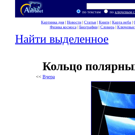
по текстам
по
ключевым с
Картинка дня
|
Новости
|
Статьи
|
Книги
|
Карта неба
|
Физика космоса
|
Биографии
|
Словарь
|
Ключевые 
Найти выделенное
Кольцо полярны
<<
Вчера