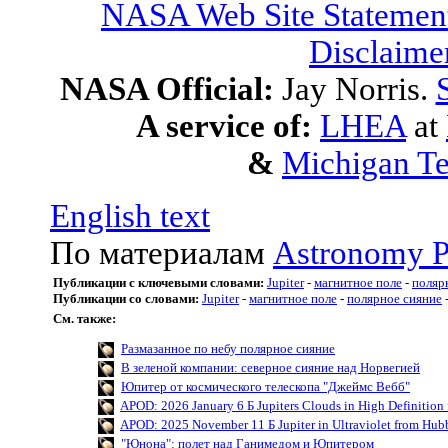
NASA Web Site Statement
Disclaime
NASA Official:
Jay Norris.
A service of:
LHEA
at
&
Michigan Te
English text
По материалам
Astronomy P
Публикации с ключевыми словами:
Jupiter
-
магнитное поле
-
поляр
Публикации со словами:
Jupiter
-
магнитное поле
-
полярное сияние
См. также:
Размазанное по небу полярное сияние
В зеленой компании: северное сияние над Норвегией
Юпитер от космического телескопа "Джеймс Вебб"
APOD: 2026 January 6 Б Jupiters Clouds in High Definition
APOD: 2025 November 11 Б Jupiter in Ultraviolet from Hub
"Юнона": полет над Ганимедом и Юпитером