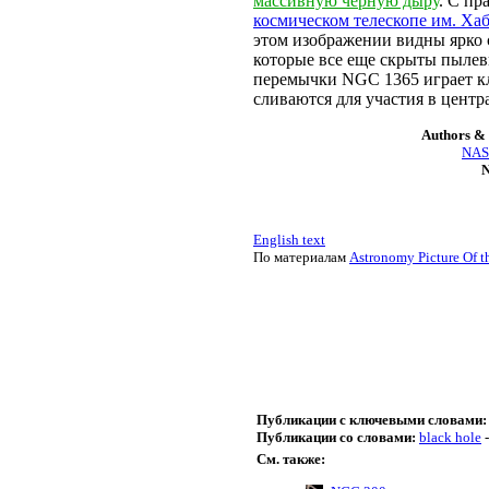
массивную черную дыру
. С п
космическом телескопе им. Ха
этом изображении видны ярко 
которые все еще скрыты пылев
перемычки NGC 1365 играет кл
сливаются для участия в цент
Authors & 
NASA
N
English text
По материалам
Astronomy Picture Of t
Публикации с ключевыми словами:
Публикации со словами:
black hole
См. также: