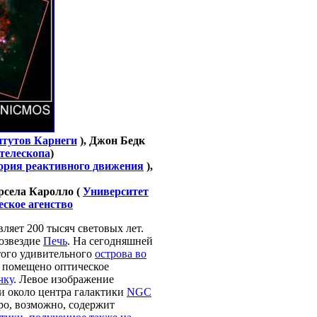
итутов Карнеги
), Джон Бедк
телескопа
)
ория реактивного движения
),
рсела Каролло (
Университет
ское агенство
вляет 200 тысяч световых лет.
созвездие
Печь
. На сегодняшней
того удивительного
острова во
и помещено оптическое
чку
. Левое изображение
и около центра галактики
NGC
ро, возможно, содержит