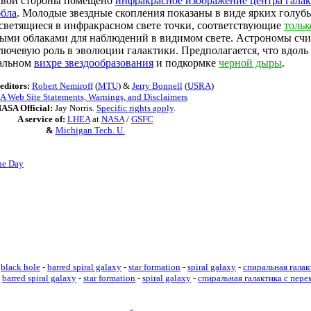
равой стороны помещено
инфракрасное изображение центра галак
ббла
. Молодые звездные скопления показаны в виде ярких голубы
светящиеся в инфракрасном свете точки, соответствующие
толь
ыми облаками для наблюдений в видимом свете. Астрономы счит
ючевую роль в эволюции галактики. Предполагается, что вдоль
ральном
вихре звездообразования
и подкормке
черной дыры
.
editors:
Robert Nemiroff
(
MTU
) &
Jerry Bonnell
(
USRA
)
 Web Site Statements, Warnings, and Disclaimers
ASA Official:
Jay Norris.
Specific rights apply
.
A service of:
LHEA
at
NASA
/
GSFC
&
Michigan Tech. U.
he Day
black hole
-
barred spiral galaxy
-
star formation
-
spiral galaxy
-
спиральная галак
-
barred spiral galaxy
-
star formation
-
spiral galaxy
-
спиральная галактика с пер