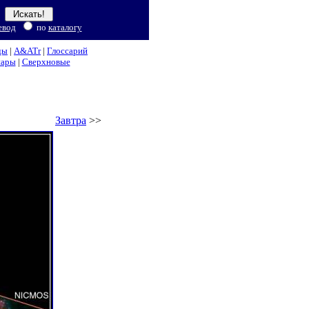
евод
по
каталогу
ды
|
A&ATr
|
Глоссарий
нары
|
Сверхновые
Завтра
>>