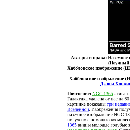
Авторы и права: Наземное 
(Научный 
Хаббловское изображение (Ши
Хаббловское изображение (И
Джона Хопки
Пояснение:
NGC 1365
- гиган
Галактика удалена от нас на 6
картинке показаны
три недавн
Вселенной
. Изображения полу
наземное изображение NGC 13
получено с помощью космическ
1365
видны молодые голубые з