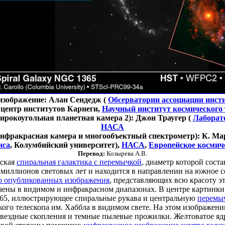
изображение: Алан Сендедж (
Обсерватории ассоциации инст
центр институтов Карнеги,
Научный институт космического 
рокоугольная планетная камера 2): Джон Траугер (
Лаборат
НАСА
нфракрасная камера и многообъектный спектрометр): К. Ма
нса
, Колумбийский университет),
НАСА
,
Европейское космиче
Перевод:
Козырева А.В.
тская
спиральная галактика с перемычкой
, диаметр которой соста
0 миллионов световых лет и находится в направлении на южное 
о опубликованных изображения
, представляющих всю красоту э
чены в видимом и инфракрасном диапазонах. В центре картинк
65, иллюстрирующее спиральные рукава и центральную
перемы
ого телескопа им. Хаббла в видимом свете. На этом изображени
вездные скопления и темные пылевые прожилки. Желтоватое яд