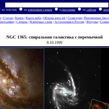
по текстам
по
ключевым словам
в
глоссарии
по
сайтам
пер
и
|
Статьи
|
Книги
|
Карта неба
|
Обзоры astro-ph
|
Созвездия
|
Переменные Звез
Биографии
|
Словарь
|
Ключевые слова
|
Астрономия в России
|
Форумы
|
Семи
NGC 1365: спиральная галактика с перемычкой
8.10.1999