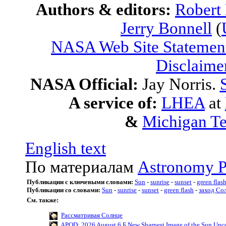
Authors & editors:
Robert
Jerry Bonnell
(
NASA Web Site Statement
Disclaime
NASA Official:
Jay Norris.
A service of:
LHEA
at
&
Michigan Te
English text
По материалам
Astronomy P
Публикации с ключевыми словами:
Sun
-
sunrise
-
sunset
-
green flas
Публикации со словами:
Sun
-
sunrise
-
sunset
-
green flash
-
заход Со
См. также:
Рассматривая Солнце
APOD: 2026 August 6 Б New Sharpest Image of the Sun Uncov