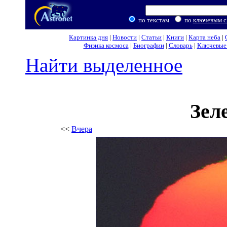
по текстам
по
ключевым с
Картинка дня
|
Новости
|
Статьи
|
Книги
|
Карта неба
|
Физика космоса
|
Биографии
|
Словарь
|
Ключевые 
Найти выделенное
Зел
<<
Вчера