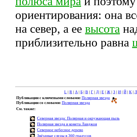
полюса мира
и поэтому
ориентирования: она вс
на север, а ее
высота
на
приблизительно равна
L
|
R
|
А
|
Б
|
В
|
Г
|
Д
|
Е
|
Ж
|
З
|
И
|
Й
|
К
|
Публикации с ключевыми словами:
Полярная звезда
Публикации со словами:
Полярная звезда
См. также:
Северная звезда: Полярная и окружающая пыль
Полярная звезда и комета Лавджоя
Северное небесное дерево
Звёздные следы в 360 градусов