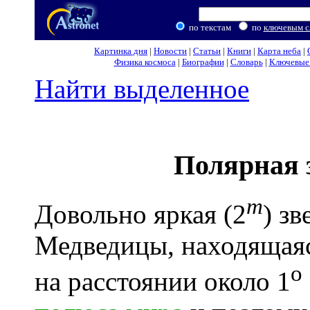
по текстам
по
ключевым с
Картинка дня
|
Новости
|
Статьи
|
Книги
|
Карта неба
|
Физика космоса
|
Биографии
|
Словарь
|
Ключевые 
Найти выделенное
Полярная 
m
Довольно яркая (2
) зв
Медведицы, находящаяс
o
на расстоянии около 1