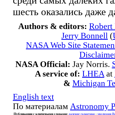
среди самых далеких га
шесть оказались даже 
Authors & editors:
Robert
Jerry Bonnell
(
NASA Web Site Statement
Disclaime
NASA Official:
Jay Norris.
A service of:
LHEA
at
&
Michigan Te
English text
По материалам
Astronomy P
Публикации с ключевыми словами:
далекие галактики
-
эволюция В