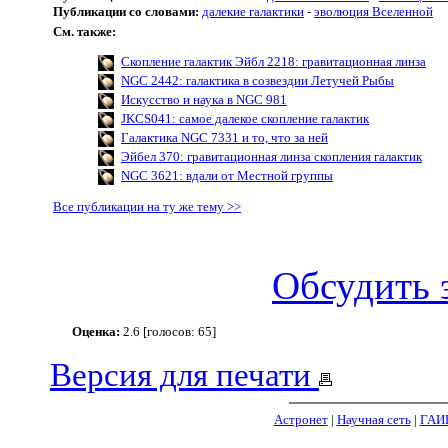
Публикации со словами:
далекие галактики
-
эволюция Вселенной
См. также:
Скопление галактик Эйбл 2218: гравитационная линза
NGC 2442: галактика в созвездии Летучей Рыбы
Искусство и наука в NGC 981
JKCS041: самое далекое скопление галактик
Галактика NGC 7331 и то, что за ней
Эйбел 370: гравитационная линза скопления галактик
NGC 3621: вдали от Местной группы
Все публикации на ту же тему >>
Обсудить 
Оценка:
2.6 [голосов: 65]
Версия для печати
Астронет
|
Научная сеть
|
ГАИ