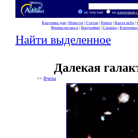
по текстам
по
ключевым с
Картинка дня
|
Новости
|
Статьи
|
Книги
|
Карта неба
|
Физика космоса
|
Биографии
|
Словарь
|
Ключевые 
Найти выделенное
Далекая галак
<<
Вчера