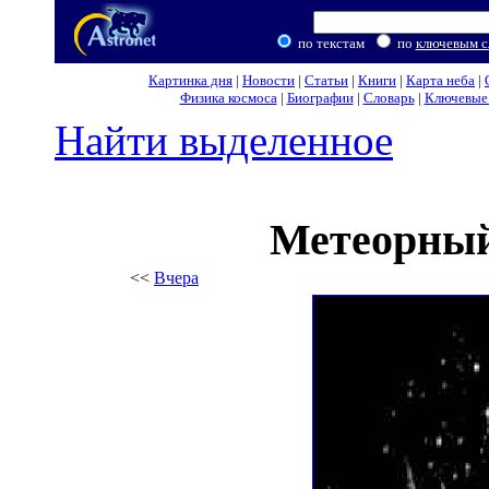
по текстам
по
ключевым с
Картинка дня
|
Новости
|
Статьи
|
Книги
|
Карта неба
|
Физика космоса
|
Биографии
|
Словарь
|
Ключевые 
Найти выделенное
Метеорный
<<
Вчера