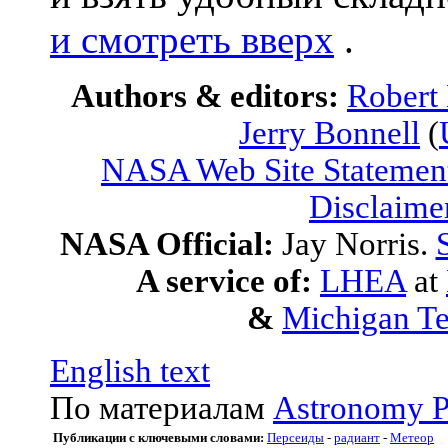
и смотреть вверх
.
Authors & editors:
Robert
Jerry Bonnell
(
NASA Web Site Statement
Disclaime
NASA Official:
Jay Norris.
A service of:
LHEA
at
&
Michigan Te
English text
По материалам
Astronomy P
Публикации с ключевыми словами:
Персеиды
-
радиант
-
Метеор