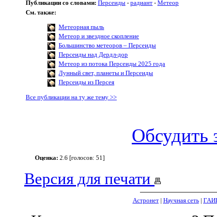
Публикации со словами:
Персеиды
-
радиант
-
Метеор
См. также:
Метеорная пыль
Метеор и звездное скопление
Большинство метеоров – Персеиды
Персеиды над Дердл-дор
Метеор из потока Персеиды 2025 года
Лунный свет, планеты и Персеиды
Персеиды из Персея
Все публикации на ту же тему >>
Обсудить 
Оценка:
2.6 [голосов: 51]
Версия для печати
Астронет
|
Научная сеть
|
ГАИ