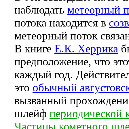
наблюдать
метеорный п
потока находится в
соз
метеорный поток связан
В книге
Е.К. Херрика
б
предположение, что это
каждый год. Действител
это
обычный августовс
вызванный прохождени
шлейф
периодической 
Частицы кометного шл