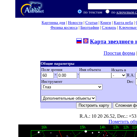
по текстам
по
ключевым с
Картинка дня
|
Новости
|
Статьи
|
Книги
|
Карта неба
|
Физика космоса
|
Биографии
|
Словарь
|
Ключевые 
Карта звездного 
Простая форма
Общие параметры
Поле зрения
Имя объекта
Искать в
R.A.:
°
'
Инструмент
Dec:
R.A.: 10 20 26.52, Dec.: +53 
Пометить об